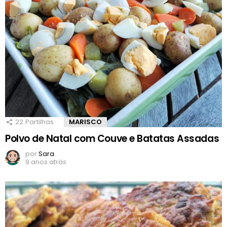
22
Partilhas
MARISCO
Polvo de Natal com Couve e Batatas Assadas
por
Sara
9 anos atrás