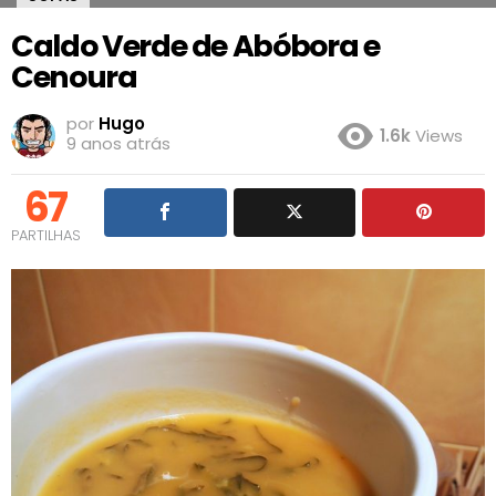
Caldo Verde de Abóbora e
Cenoura
por
Hugo
1.6k
Views
9 anos atrás
67
PARTILHAS