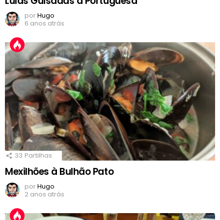
Lulas Guisadas à Portuguesa
por
Hugo
6 anos atrás
33
Partilhas
Mexilhões à Bulhão Pato
por
Hugo
2 anos atrás