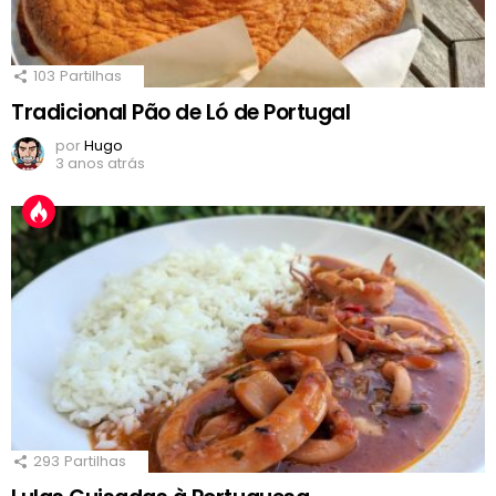
103
Partilhas
Tradicional Pão de Ló de Portugal
por
Hugo
3 anos atrás
293
Partilhas