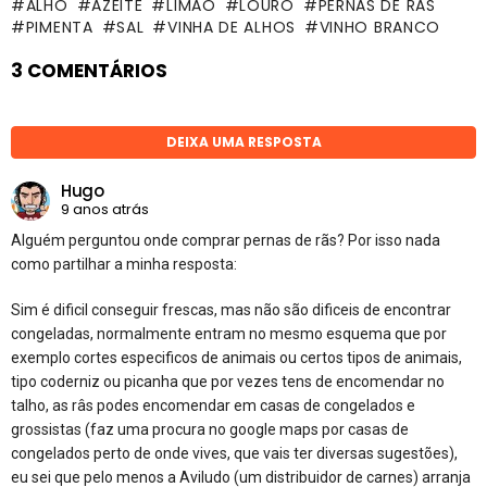
ALHO
AZEITE
LIMÃO
LOURO
PERNAS DE RÃS
PIMENTA
SAL
VINHA DE ALHOS
VINHO BRANCO
3 COMENTÁRIOS
DEIXA UMA RESPOSTA
Hugo
9 anos atrás
Alguém perguntou onde comprar pernas de rãs? Por isso nada
como partilhar a minha resposta:
Sim é dificil conseguir frescas, mas não são dificeis de encontrar
congeladas, normalmente entram no mesmo esquema que por
exemplo cortes especificos de animais ou certos tipos de animais,
tipo coderniz ou picanha que por vezes tens de encomendar no
talho, as râs podes encomendar em casas de congelados e
grossistas (faz uma procura no google maps por casas de
congelados perto de onde vives, que vais ter diversas sugestões),
eu sei que pelo menos a Aviludo (um distribuidor de carnes) arranja