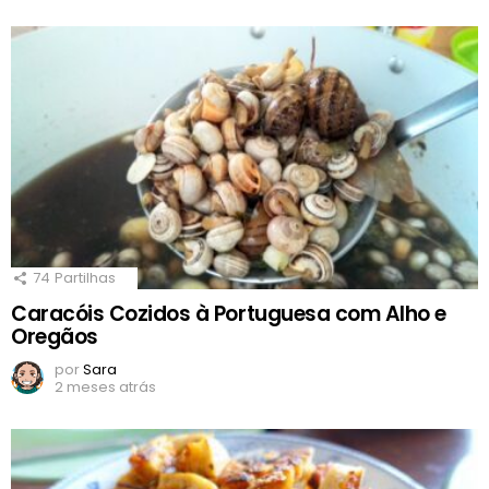
74
Partilhas
Caracóis Cozidos à Portuguesa com Alho e
Oregãos
por
Sara
2 meses atrás