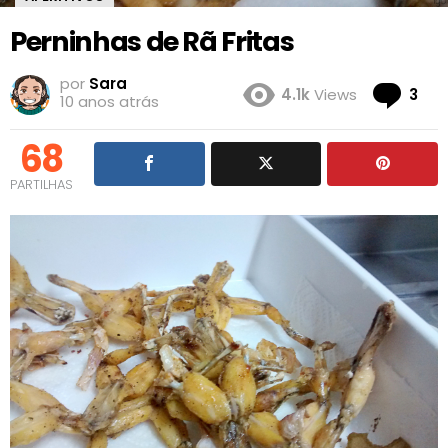
Perninhas de Rã Fritas
por
Sara
Co
4.1k
Views
3
10 anos atrás
68
PARTILHAS