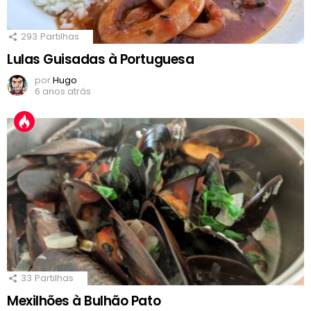
293
Partilhas
Lulas Guisadas à Portuguesa
por
Hugo
6 anos atrás
33
Partilhas
Mexilhões à Bulhão Pato