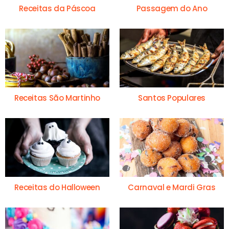
Receitas da Páscoa
Passagem do Ano
Receitas São Martinho
Santos Populares
Receitas do Halloween
Carnaval e Mardi Gras