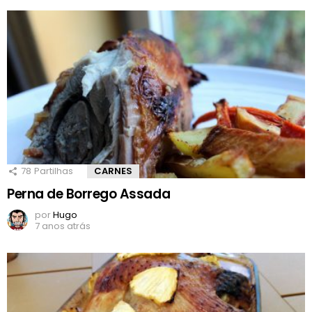
78
Partilhas
CARNES
Perna de Borrego Assada
por
Hugo
7 anos atrás