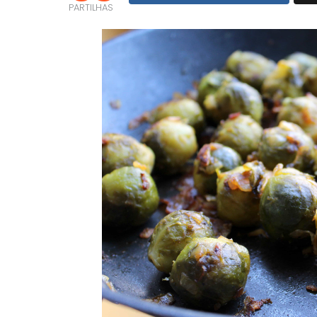
PARTILHAS