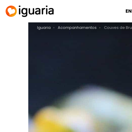
EN
You are here:
Iguaria
Acompanhamentos
Couves de Bruxel