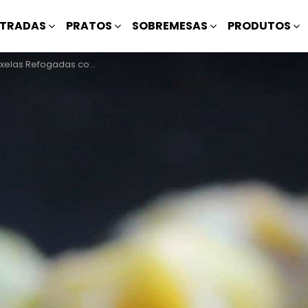
TRADAS
PRATOS
SOBREMESAS
PRODUTOS
as Refogadas com Bacon