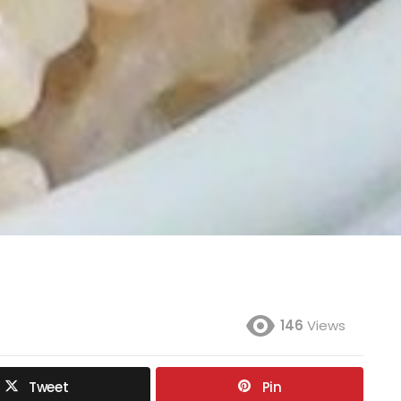
146
Views
Tweet
Pin