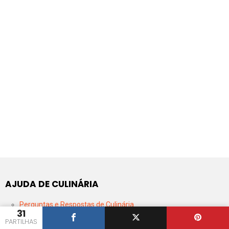
AJUDA DE CULINÁRIA
Perguntas e Respostas de Culinária
31
App de Android do Iguaria
PARTILHAS
Dicionário de Culinária Portuguesa