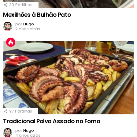
33
Partilhas
Mexilhões à Bulhão Pato
por
Hugo
2 anos atrás
97
Partilhas
Tradicional Polvo Assado no Forno
por
Hugo
4 anos atrás