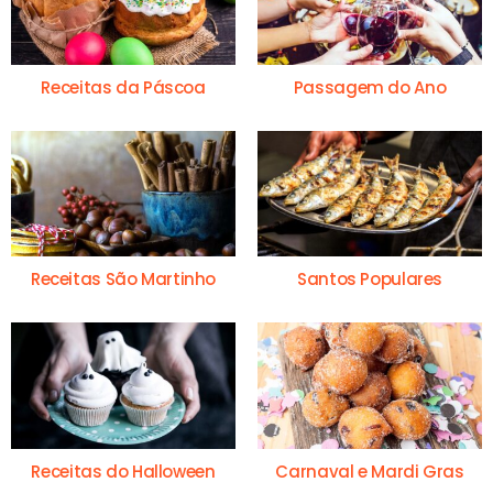
Receitas da Páscoa
Passagem do Ano
Receitas São Martinho
Santos Populares
Receitas do Halloween
Carnaval e Mardi Gras