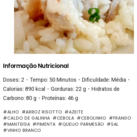
Informação Nutricional
Doses: 2・Tempo: 50 Minutos・Dificuldade: Média・
Calorias: 890 kcal・Gorduras: 22 g・Hidratos de
Carbono: 80 g・Proteínas: 46 g
ALHO
ARROZ RISOTTO
AZEITE
CALDO DE GALINHA
CEBOLA
CEBOLINHO
FRANGO
MANTEIGA
PIMENTA
QUEIJO PARMESÃO
SAL
VINHO BRANCO