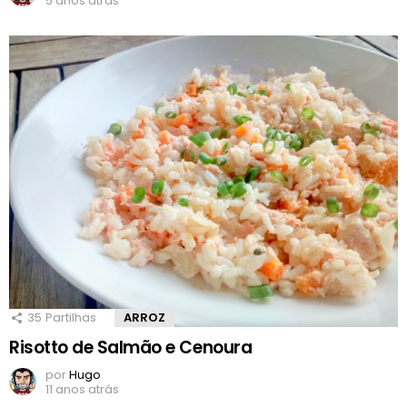
5 anos atrás
35
Partilhas
ARROZ
Risotto de Salmão e Cenoura
por
Hugo
11 anos atrás