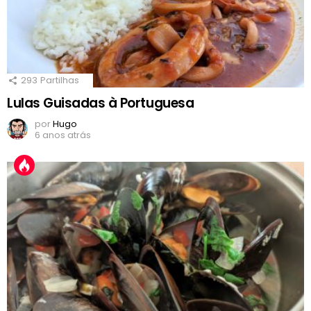
293
Partilhas
Lulas Guisadas à Portuguesa
por
Hugo
6 anos atrás