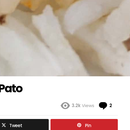
 Pato
Coment
3.2k
Views
2
Tweet
Pin