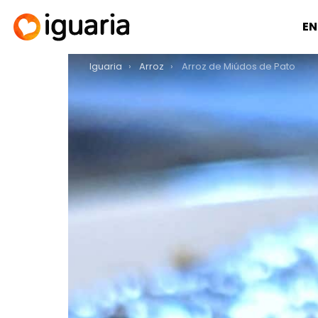
EN
You are here:
Iguaria
Arroz
Arroz de Miúdos de Pato