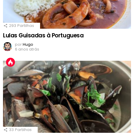
293
Partilhas
Lulas Guisadas à Portuguesa
por
Hugo
6 anos atrás
33
Partilhas