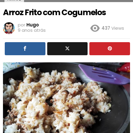
Arroz Frito com Cogumelos
por
Hugo
437
Views
9 anos atrás