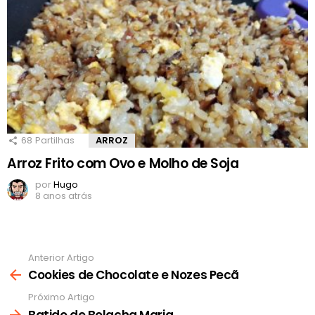
68
Partilhas
ARROZ
Arroz Frito com Ovo e Molho de Soja
por
Hugo
8 anos atrás
Anterior Artigo
Ver
mais
Cookies de Chocolate e Nozes Pecã
Próximo Artigo
Batido de Bolacha Maria