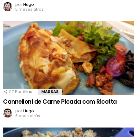
por
Hugo
5 meses atrás
97
Partilhas
MASSAS
Cannelloni de Carne Picada com Ricotta
por
Hugo
6 anos atrás