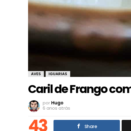
AVES
IGUARIAS
,
Caril de Frango com
por
Hugo
6 anos atrás
43
Share