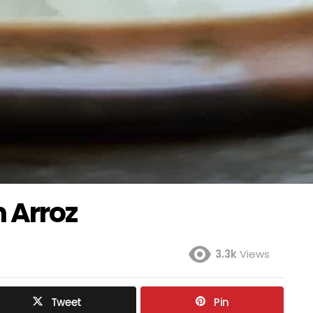
 Arroz
3.3k
Views
Tweet
Pin