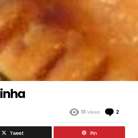
inha
Coment
111
Views
2
Tweet
Pin