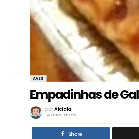
AVES
Empadinhas de Gal
por
Alcidia
14 anos atrás
Share