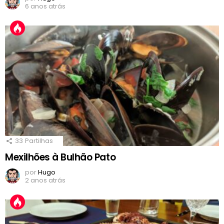
6 anos atrás
33
Partilhas
Mexilhões à Bulhão Pato
por
Hugo
2 anos atrás