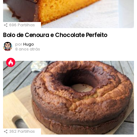
696
Partilhas
Bolo de Cenoura e Chocolate Perfeito
por
Hugo
8 anos atrás
362
Partilhas