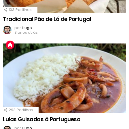
103
Partilhas
Tradicional Pão de Ló de Portugal
por
Hugo
3 anos atrás
293
Partilhas
Lulas Guisadas à Portuguesa
por
Hugo