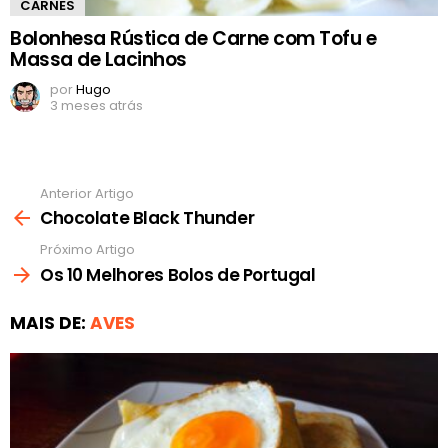
CARNES
Bolonhesa Rústica de Carne com Tofu e
Massa de Lacinhos
por
Hugo
3 meses atrás
Anterior Artigo
Ver
mais
Chocolate Black Thunder
Próximo Artigo
Os 10 Melhores Bolos de Portugal
MAIS DE:
AVES