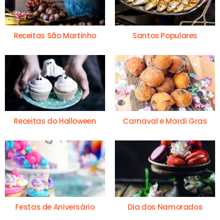
Receitas São Martinho
Santos Populares
Receitas do Halloween
Carnaval e Mardi Gras
Festas de Aniversário
Dia dos Namorados