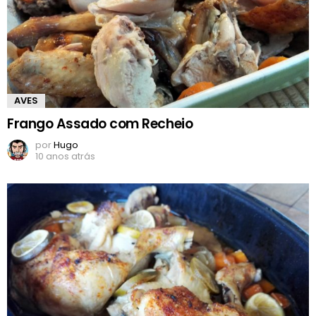
AVES
Frango Assado com Recheio
por
Hugo
10 anos atrás