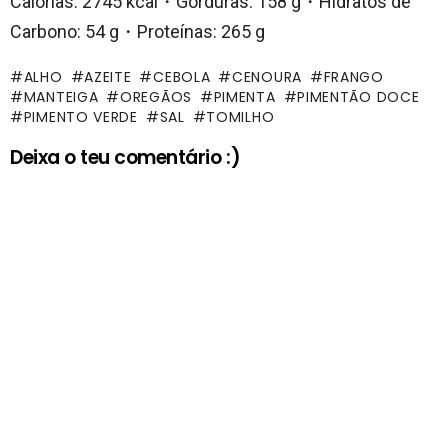
Calorias: 2745 kcal・Gorduras: 158 g・Hidratos de
Carbono: 54 g・Proteínas: 265 g
ALHO
AZEITE
CEBOLA
CENOURA
FRANGO
MANTEIGA
OREGÃOS
PIMENTA
PIMENTÃO DOCE
PIMENTO VERDE
SAL
TOMILHO
Deixa o teu comentário :)