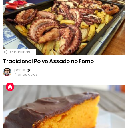
97
Partilhas
Tradicional Polvo Assado no Forno
por
Hugo
4 anos atrás