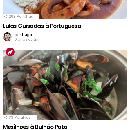
293
Partilhas
Lulas Guisadas à Portuguesa
por
Hugo
6 anos atrás
33
Partilhas
Mexilhões à Bulhão Pato