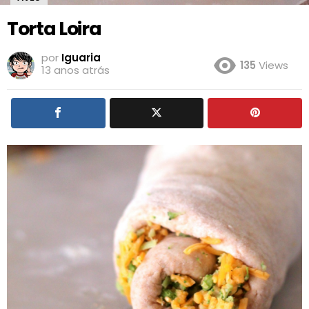
Torta Loira
por
Iguaria
135
Views
13 anos atrás