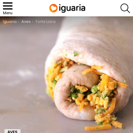
P
Menu
You are here:
Iguaria
Aves
Torta Loira
AVES