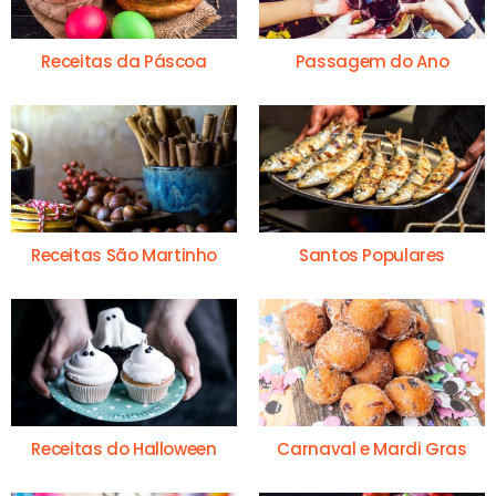
Receitas da Páscoa
Passagem do Ano
Receitas São Martinho
Santos Populares
Receitas do Halloween
Carnaval e Mardi Gras