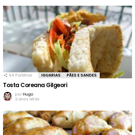
64
Partilhas
IGUARIAS
PÃES E SANDES
Tosta Coreana Gilgeori
por
Hugo
2 anos atrás