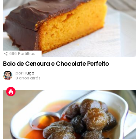
696
Partilhas
Bolo de Cenoura e Chocolate Perfeito
por
Hugo
8 anos atrás