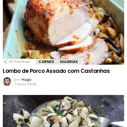
95
Partilhas
CARNES
IGUARIAS
Lombo de Porco Assado com Castanhas
por
Hugo
7 anos atrás