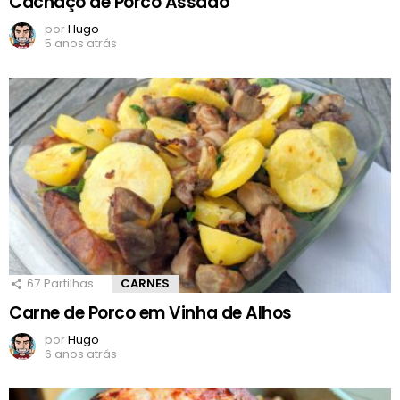
Cachaço de Porco Assado
por
Hugo
5 anos atrás
67
Partilhas
CARNES
Carne de Porco em Vinha de Alhos
por
Hugo
6 anos atrás