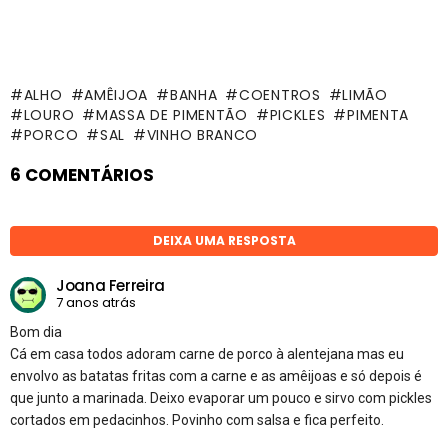
ALHO
AMÊIJOA
BANHA
COENTROS
LIMÃO
LOURO
MASSA DE PIMENTÃO
PICKLES
PIMENTA
PORCO
SAL
VINHO BRANCO
6 COMENTÁRIOS
DEIXA UMA RESPOSTA
Joana Ferreira
7 anos atrás
Bom dia
Cá em casa todos adoram carne de porco à alentejana mas eu
envolvo as batatas fritas com a carne e as amêijoas e só depois é
que junto a marinada. Deixo evaporar um pouco e sirvo com pickles
cortados em pedacinhos. Povinho com salsa e fica perfeito.