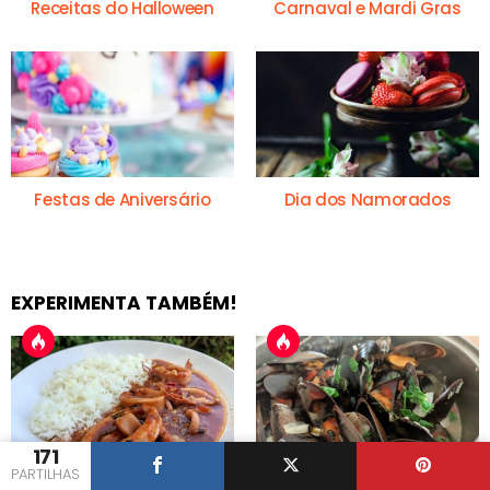
Receitas do Halloween
Carnaval e Mardi Gras
Festas de Aniversário
Dia dos Namorados
EXPERIMENTA TAMBÉM!
171
PARTILHAS
Lulas Guisadas à
Mexilhões à Bulhão Pato