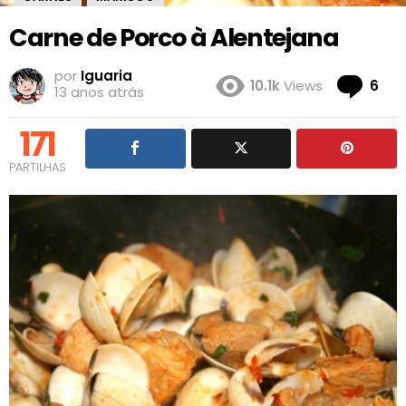
Carne de Porco à Alentejana
por
Iguaria
Co
10.1k
Views
6
13 anos atrás
171
PARTILHAS