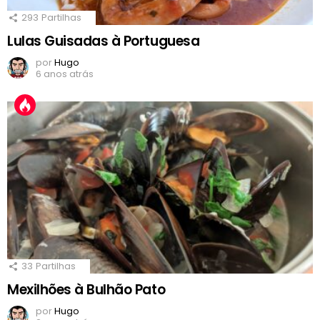
293
Partilhas
Lulas Guisadas à Portuguesa
por
Hugo
6 anos atrás
33
Partilhas
Mexilhões à Bulhão Pato
por
Hugo