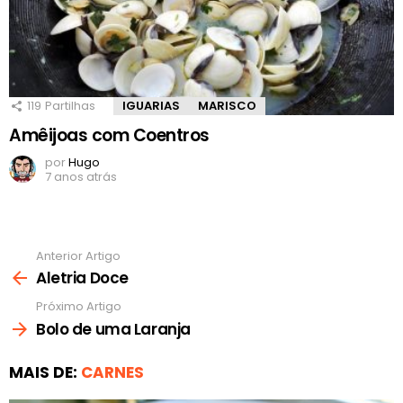
119
Partilhas
IGUARIAS
MARISCO
Amêijoas com Coentros
por
Hugo
7 anos atrás
Anterior Artigo
Ver
mais
Aletria Doce
Próximo Artigo
Bolo de uma Laranja
MAIS DE:
CARNES