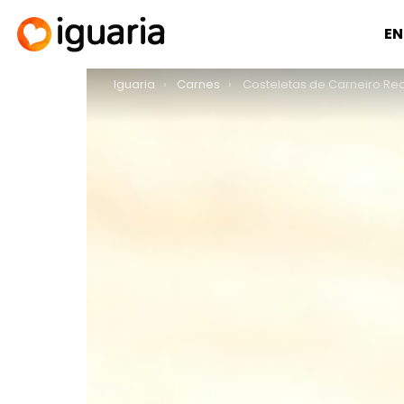
EN
You are here:
Iguaria
Carnes
Costeletas de Carneiro R