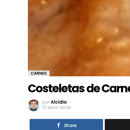
CARNES
Costeletas de Carn
por
Alcidia
13 anos atrás
Share