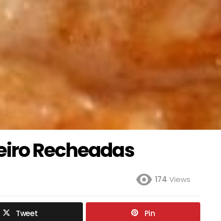
eiro Recheadas
174
Views
Tweet
Pin