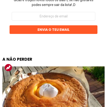
dicas e truqes novos todos os dias! E se não gostares
podes sempre sair da lista! ;D
Endereço
de
email
ENVIA O TEU EMAIL
A NÃO PERDER