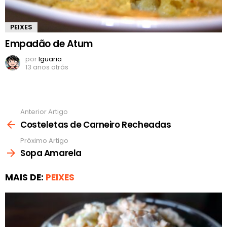
PEIXES
Empadão de Atum
por
Iguaria
13 anos atrás
Anterior Artigo
Ver
mais
Costeletas de Carneiro Recheadas
Próximo Artigo
Sopa Amarela
MAIS DE:
PEIXES