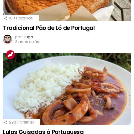
103
Partilhas
Tradicional Pão de Ló de Portugal
por
Hugo
3 anos atrás
293
Partilhas
Lulas Guisadas à Portuguesa