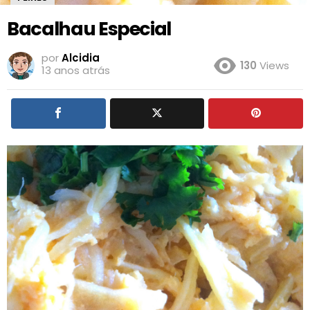
Bacalhau Especial
por
Alcidia
130
Views
13 anos atrás