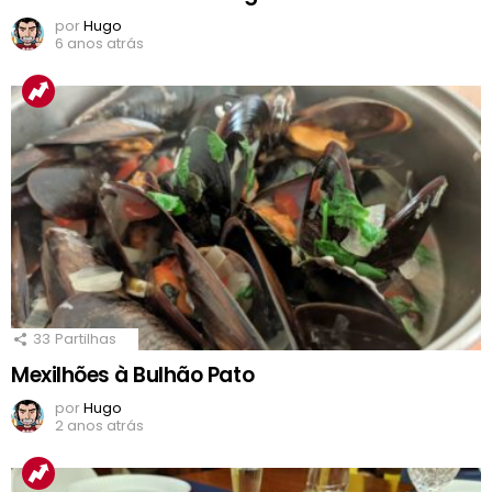
por
Hugo
6 anos atrás
33
Partilhas
Mexilhões à Bulhão Pato
por
Hugo
2 anos atrás