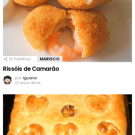
61
Partilhas
MARISCO
Rissóis de Camarão
por
Iguaria
13 anos atrás