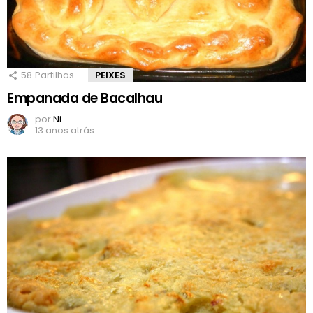
58
Partilhas
PEIXES
Empanada de Bacalhau
por
Ni
13 anos atrás