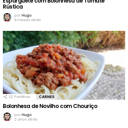
Esparguete com Bolonhesa de Tomate
Rústica
por
Hugo
9 meses atrás
32
Partilhas
CARNES
Bolonhesa de Novilho com Chouriço
por
Hugo
2 anos atrás