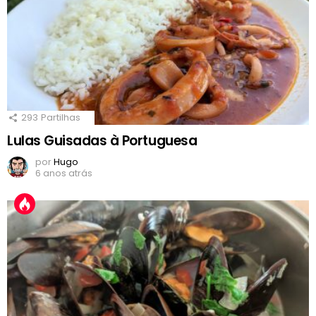
293
Partilhas
Lulas Guisadas à Portuguesa
por
Hugo
6 anos atrás