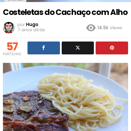
Costeletas do Cachaço com Alho
por
Hugo
14.5k
Views
7 anos atrás
57
PARTILHAS