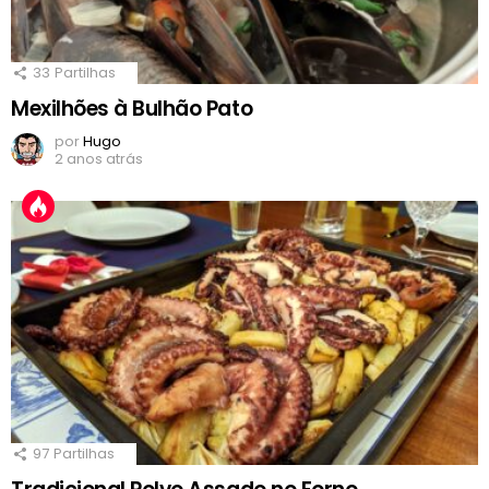
33
Partilhas
Mexilhões à Bulhão Pato
por
Hugo
2 anos atrás
97
Partilhas