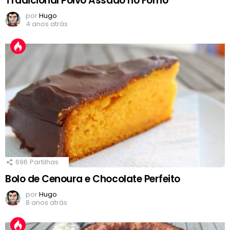
Tradicional Polvo Assado no Forno
por
Hugo
4 anos atrás
696
Partilhas
Bolo de Cenoura e Chocolate Perfeito
por
Hugo
8 anos atrás