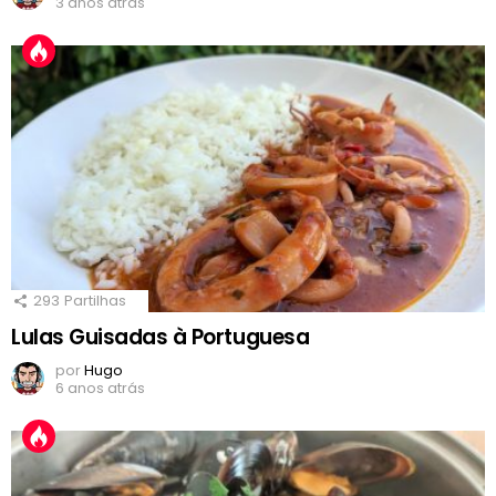
3 anos atrás
293
Partilhas
Lulas Guisadas à Portuguesa
por
Hugo
6 anos atrás