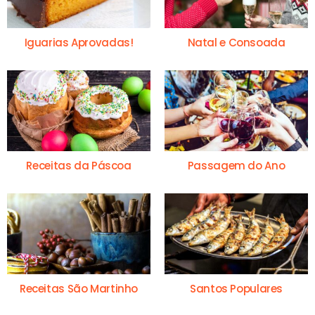
Iguarias Aprovadas!
Natal e Consoada
Receitas da Páscoa
Passagem do Ano
Receitas São Martinho
Santos Populares