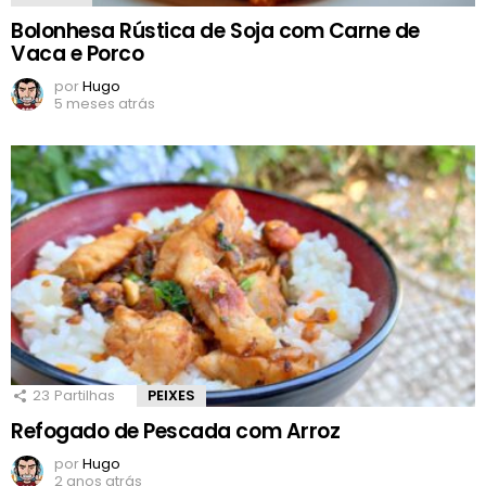
Bolonhesa Rústica de Soja com Carne de
Vaca e Porco
por
Hugo
5 meses atrás
23
Partilhas
PEIXES
Refogado de Pescada com Arroz
por
Hugo
2 anos atrás