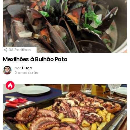
33
Partilhas
Mexilhões à Bulhão Pato
por
Hugo
2 anos atrás