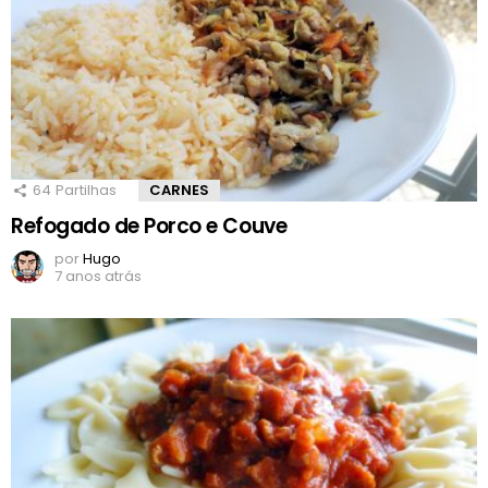
64
Partilhas
CARNES
Refogado de Porco e Couve
por
Hugo
7 anos atrás