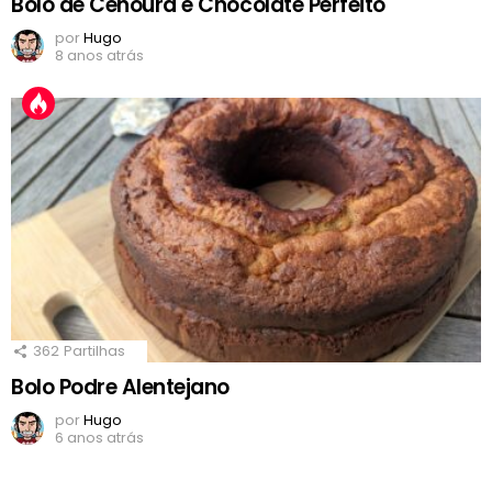
Bolo de Cenoura e Chocolate Perfeito
por
Hugo
8 anos atrás
362
Partilhas
Bolo Podre Alentejano
por
Hugo
6 anos atrás