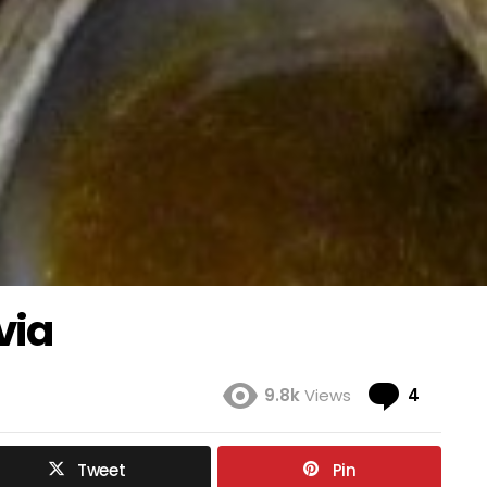
via
Coment
9.8k
Views
4
Tweet
Pin