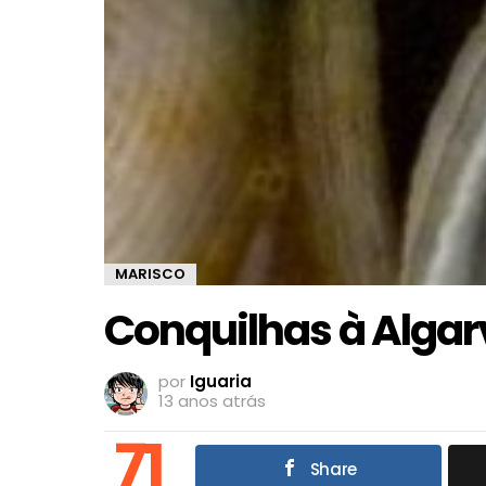
MARISCO
Conquilhas à Algar
por
Iguaria
13 anos atrás
71
Share