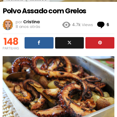
Polvo Assado com Grelos
por
Cristina
Co
4.7k
Views
6
8 anos atrás
148
PARTILHAS