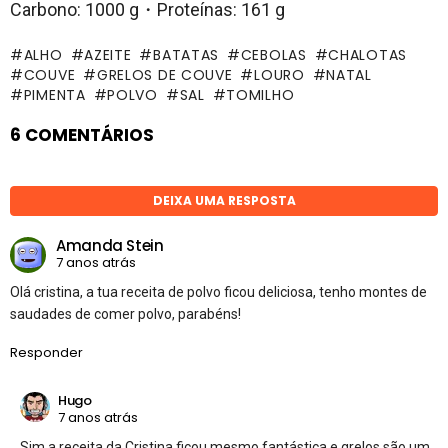
Carbono: 1000 g・Proteínas: 161 g
ALHO
AZEITE
BATATAS
CEBOLAS
CHALOTAS
COUVE
GRELOS DE COUVE
LOURO
NATAL
PIMENTA
POLVO
SAL
TOMILHO
6 COMENTÁRIOS
DEIXA UMA RESPOSTA
Amanda Stein
7 anos atrás
Olá cristina, a tua receita de polvo ficou deliciosa, tenho montes de
saudades de comer polvo, parabéns!
Responder
Hugo
7 anos atrás
Sim a receita da Cristina ficou mesmo fantástica e grelos são um