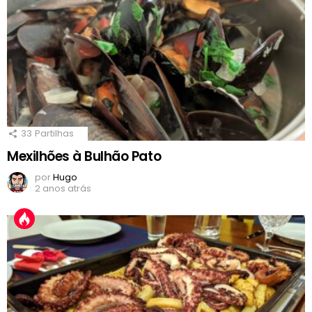
33
Partilhas
Mexilhões à Bulhão Pato
por
Hugo
2 anos atrás