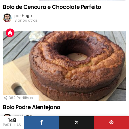
Bolo de Cenoura e Chocolate Perfeito
por
Hugo
8 anos atrás
362
Partilhas
Bolo Podre Alentejano
por
Hugo
148
6 anos atrás
PARTILHAS