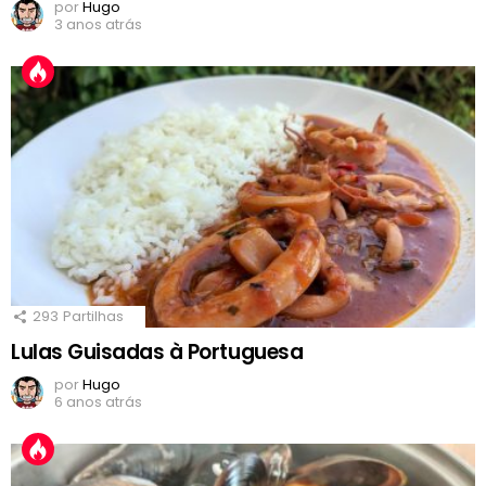
por
Hugo
3 anos atrás
293
Partilhas
Lulas Guisadas à Portuguesa
por
Hugo
6 anos atrás