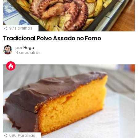
97
Partilhas
Tradicional Polvo Assado no Forno
por
Hugo
4 anos atrás
696
Partilhas