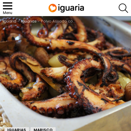
P
Menu
You are here:
Iguaria
Iguarias
Polvo Assado com Grelos
IGUARIAS
MARISCO
,