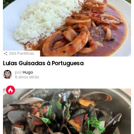
293
Partilhas
Lulas Guisadas à Portuguesa
por
Hugo
6 anos atrás