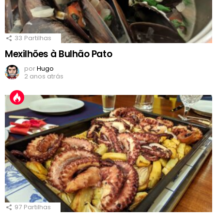
33
Partilhas
Mexilhões à Bulhão Pato
por
Hugo
2 anos atrás
97
Partilhas