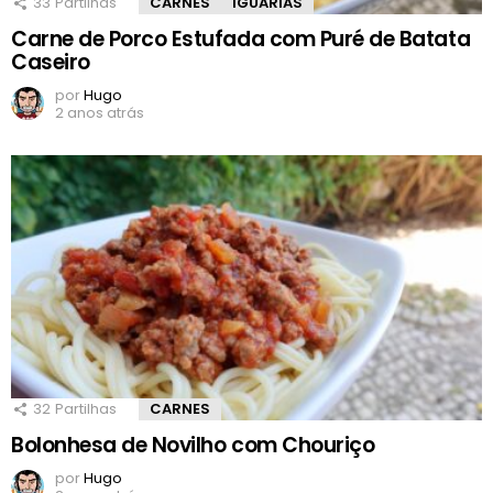
33
Partilhas
CARNES
IGUARIAS
Carne de Porco Estufada com Puré de Batata
Caseiro
por
Hugo
2 anos atrás
32
Partilhas
CARNES
Bolonhesa de Novilho com Chouriço
por
Hugo