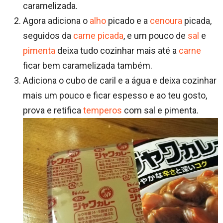
caramelizada.
Agora adiciona o
alho
picado e a
cenoura
picada,
seguidos da
carne picada
, e um pouco de
sal
e
pimenta
deixa tudo cozinhar mais até a
carne
ficar bem caramelizada também.
Adiciona o cubo de caril e a água e deixa cozinhar
mais um pouco e ficar espesso e ao teu gosto,
prova e retifica
temperos
com sal e pimenta.