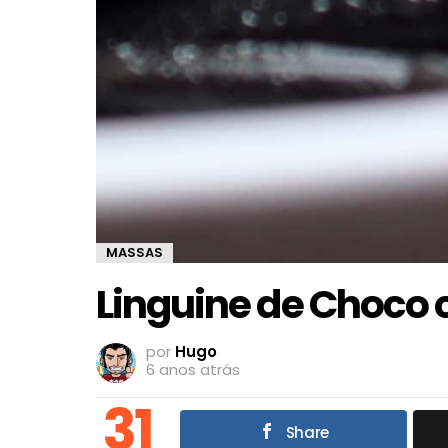
MASSAS
Linguine de Choco 
por
Hugo
6 anos atrás
31
Share