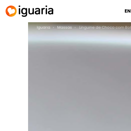
EN
You are here:
Iguaria
Massas
Linguine de Choco com Bolonhes