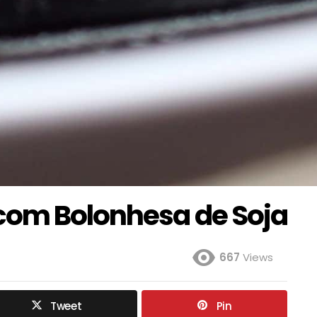
com Bolonhesa de Soja
667
Views
Tweet
Pin