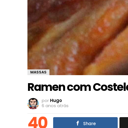
MASSAS
Ramen com Costelet
por
Hugo
6 anos atrás
40
Share