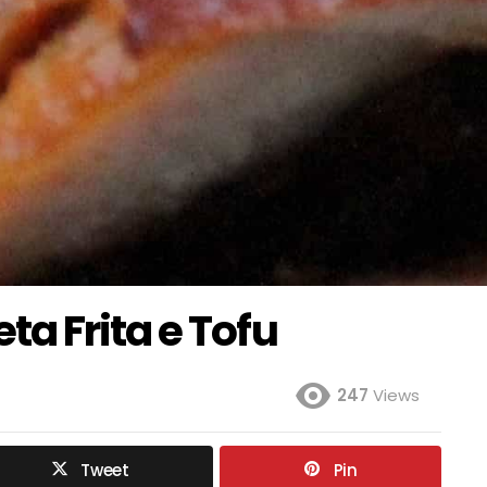
a Frita e Tofu
247
Views
Tweet
Pin