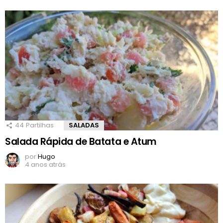
44
Partilhas
SALADAS
Salada Rápida de Batata e Atum
por
Hugo
4 anos atrás