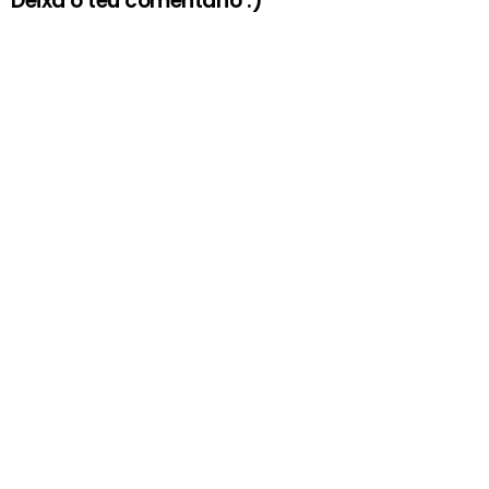
Deixa o teu comentário :)