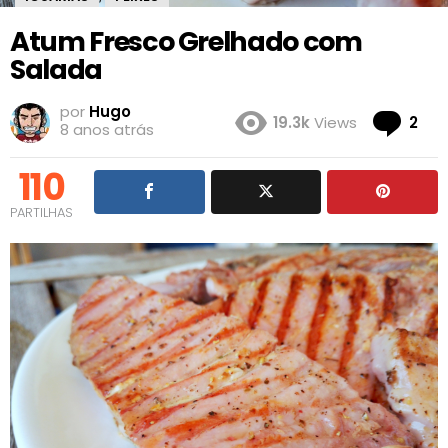
Atum Fresco Grelhado com
Salada
por
Hugo
Co
19.3k
Views
2
8 anos atrás
110
PARTILHAS