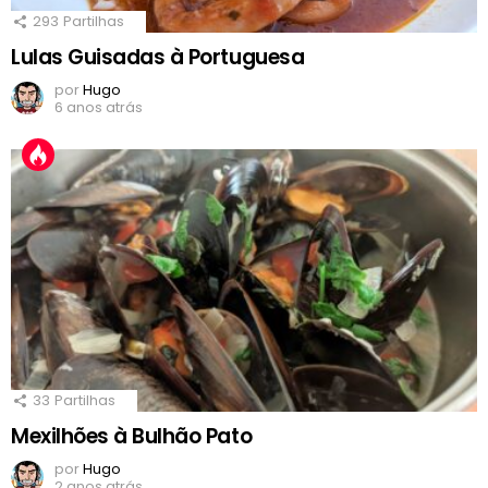
293
Partilhas
Lulas Guisadas à Portuguesa
por
Hugo
6 anos atrás
33
Partilhas
Mexilhões à Bulhão Pato
por
Hugo
2 anos atrás