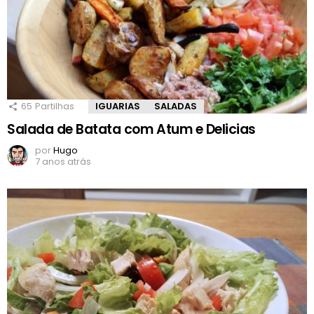
65
Partilhas
IGUARIAS
SALADAS
Salada de Batata com Atum e Delicias
por
Hugo
7 anos atrás