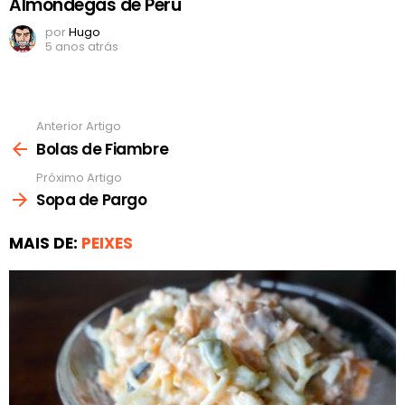
Almôndegas de Peru
por
Hugo
5 anos atrás
Anterior Artigo
Ver
mais
Bolas de Fiambre
Próximo Artigo
Sopa de Pargo
MAIS DE:
PEIXES