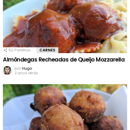
52
Partilhas
CARNES
Almôndegas Recheadas de Queijo Mozzarella
por
Hugo
2 anos atrás