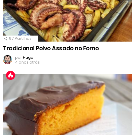
97
Partilhas
Tradicional Polvo Assado no Forno
por
Hugo
4 anos atrás