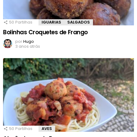
50
Partilhas
IGUARIAS
SALGADOS
Bolinhas Croquetes de Frango
por
Hugo
3 anos atrás
50
Partilhas
AVES