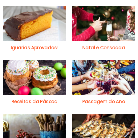
Iguarias Aprovadas!
Natal e Consoada
Receitas da Páscoa
Passagem do Ano