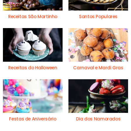
Receitas São Martinho
Santos Populares
Receitas do Halloween
Carnaval e Mardi Gras
Festas de Aniversário
Dia dos Namorados