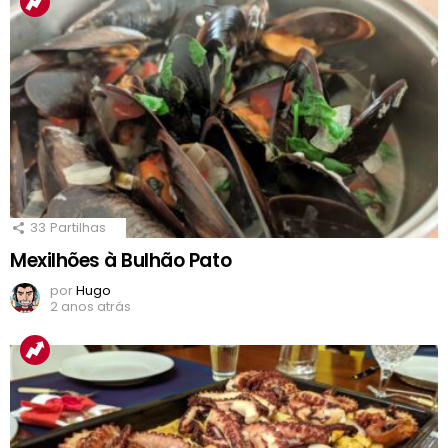
33
Partilhas
Mexilhões à Bulhão Pato
por
Hugo
2 anos atrás