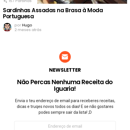
157
Partilhas
Sardinhas Assadas na Brasa à Moda
Portuguesa
por
Hugo
2 meses atrás
NEWSLETTER
Não Percas Nenhuma Receita do
Iguaria!
Envia o teu endereço de email para receberes receitas,
dicas e truqes novos todos os dias! E se não gostares
podes sempre sair da lista! ;D
Endereço
de