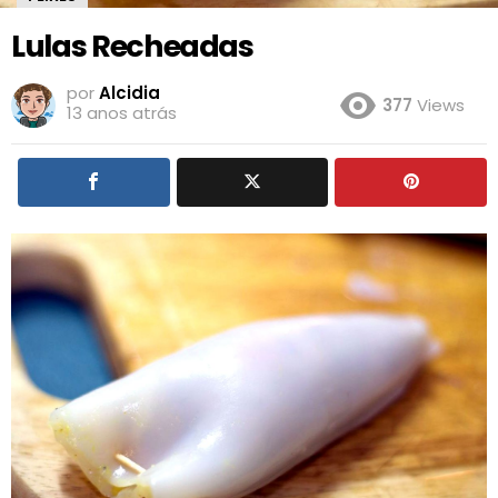
Lulas Recheadas
por
Alcidia
377
Views
13 anos atrás