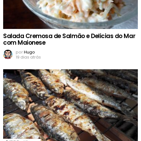
Salada Cremosa de Salmão e Delicias do Mar
com Maionese
por
Hugo
19 dias atrás