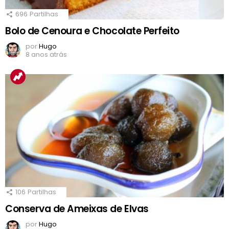
696
Partilhas
Bolo de Cenoura e Chocolate Perfeito
por
Hugo
8 anos atrás
106
Partilhas
Conserva de Ameixas de Elvas
por
Hugo