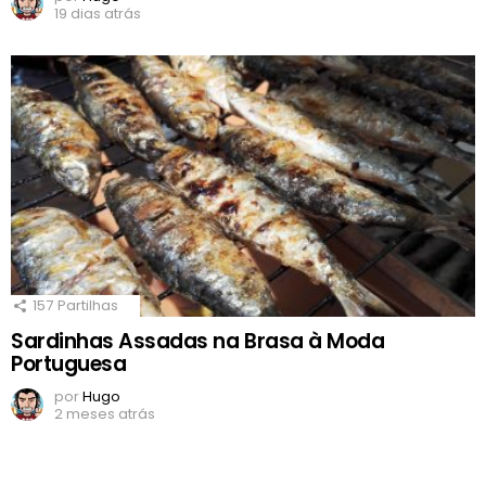
19 dias atrás
157
Partilhas
Sardinhas Assadas na Brasa à Moda
Portuguesa
por
Hugo
2 meses atrás