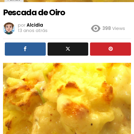
Pescada de Oiro
por
Alcidia
398
Views
13 anos atrás