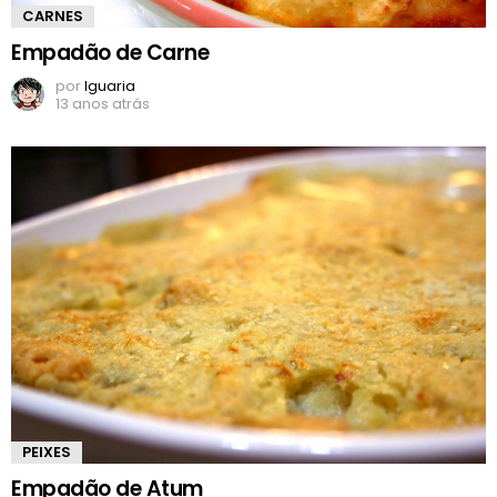
CARNES
Empadão de Carne
por
Iguaria
13 anos atrás
PEIXES
Empadão de Atum