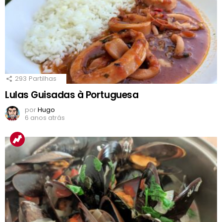
293
Partilhas
Lulas Guisadas à Portuguesa
por
Hugo
6 anos atrás