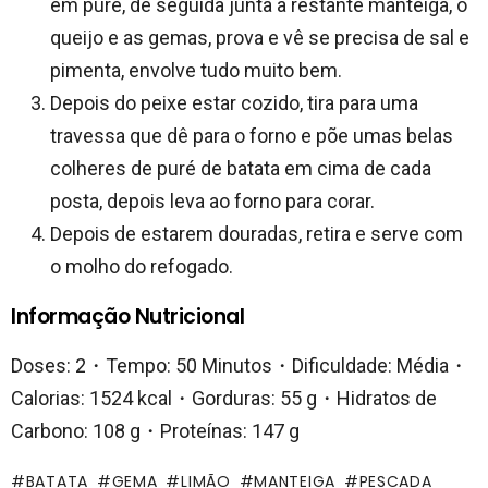
em puré, de seguida junta a restante manteiga, o
queijo e as gemas, prova e vê se precisa de sal e
pimenta, envolve tudo muito bem.
Depois do peixe estar cozido, tira para uma
travessa que dê para o forno e põe umas belas
colheres de puré de batata em cima de cada
posta, depois leva ao forno para corar.
Depois de estarem douradas, retira e serve com
o molho do refogado.
Informação Nutricional
Doses: 2・Tempo: 50 Minutos・Dificuldade: Média・
Calorias: 1524 kcal・Gorduras: 55 g・Hidratos de
Carbono: 108 g・Proteínas: 147 g
BATATA
GEMA
LIMÃO
MANTEIGA
PESCADA