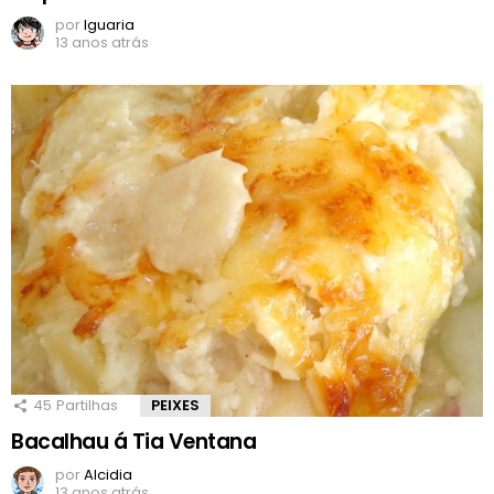
por
Iguaria
13 anos atrás
45
Partilhas
PEIXES
Bacalhau á Tia Ventana
por
Alcidia
13 anos atrás