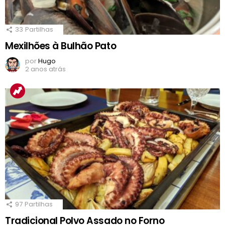
33
Partilhas
Mexilhões à Bulhão Pato
por
Hugo
2 anos atrás
97
Partilhas
Tradicional Polvo Assado no Forno