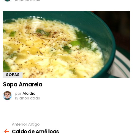
SOPAS
Sopa Amarela
por
Alcidia
13 anos atrás
Anterior Artigo
Ver
mais
Caldo de Amêijoas