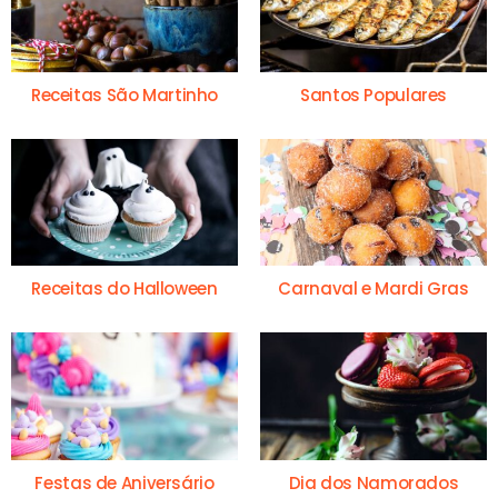
Receitas São Martinho
Santos Populares
Receitas do Halloween
Carnaval e Mardi Gras
Festas de Aniversário
Dia dos Namorados