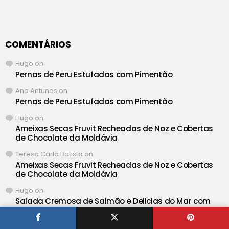
COMENTÁRIOS
Hugo
on
Pernas de Peru Estufadas com Pimentão
Ana Antunes
on
Pernas de Peru Estufadas com Pimentão
Hugo
on
Ameixas Secas Fruvit Recheadas de Noz e Cobertas
de Chocolate da Moldávia
Teresa Carla Batista
on
Ameixas Secas Fruvit Recheadas de Noz e Cobertas
de Chocolate da Moldávia
Hugo
on
Salada Cremosa de Salmão e Delicias do Mar com
Maionese
Maria Helena Lopes Simão Barata
on