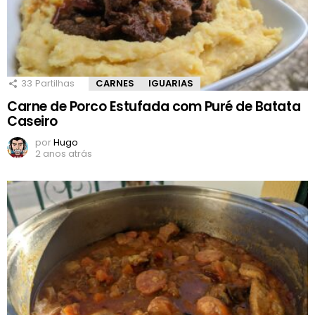
33
Partilhas
CARNES
IGUARIAS
Carne de Porco Estufada com Puré de Batata
Caseiro
por
Hugo
2 anos atrás