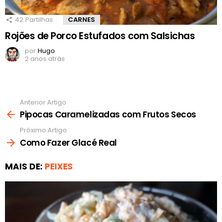
42
Partilhas
CARNES
Rojões de Porco Estufados com Salsichas
por
Hugo
2 anos atrás
Anterior Artigo
Ver
mais
Pipocas Caramelizadas com Frutos Secos
Próximo Artigo
Como Fazer Glacé Real
MAIS DE:
PEIXES