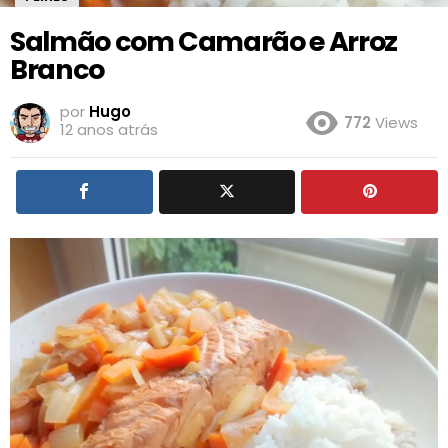
Salmão com Camarão e Arroz
Branco
por
Hugo
772
Views
12 anos atrás