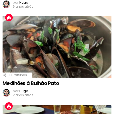
por
Hugo
6 anos atrás
33
Partilhas
Mexilhões à Bulhão Pato
por
Hugo
2 anos atrás