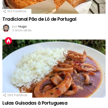
103
Partilhas
Tradicional Pão de Ló de Portugal
por
Hugo
3 anos atrás
293
Partilhas
Lulas Guisadas à Portuguesa