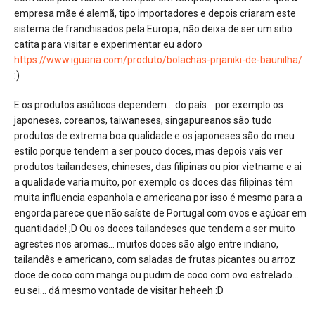
empresa mãe é alemã, tipo importadores e depois criaram este
sistema de franchisados pela Europa, não deixa de ser um sitio
catita para visitar e experimentar eu adoro
https://www.iguaria.com/produto/bolachas-prjaniki-de-baunilha/
:)
E os produtos asiáticos dependem… do país… por exemplo os
japoneses, coreanos, taiwaneses, singapureanos são tudo
produtos de extrema boa qualidade e os japoneses são do meu
estilo porque tendem a ser pouco doces, mas depois vais ver
produtos tailandeses, chineses, das filipinas ou pior vietname e ai
a qualidade varia muito, por exemplo os doces das filipinas têm
muita influencia espanhola e americana por isso é mesmo para a
engorda parece que não saíste de Portugal com ovos e açúcar em
quantidade! ;D Ou os doces tailandeses que tendem a ser muito
agrestes nos aromas… muitos doces são algo entre indiano,
tailandês e americano, com saladas de frutas picantes ou arroz
doce de coco com manga ou pudim de coco com ovo estrelado…
eu sei… dá mesmo vontade de visitar heheeh :D