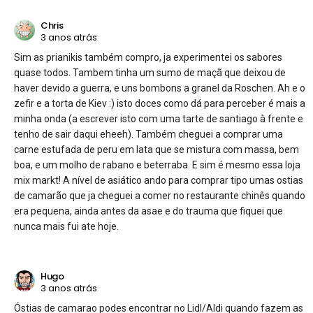
Chris
3 anos atrás
Sim as prianikis também compro, ja experimentei os sabores
quase todos. Tambem tinha um sumo de maçã que deixou de
haver devido a guerra, e uns bombons a granel da Roschen. Ah e o
zefir e a torta de Kiev :) isto doces como dá para perceber é mais a
minha onda (a escrever isto com uma tarte de santiago à frente e
tenho de sair daqui eheeh). Também cheguei a comprar uma
carne estufada de peru em lata que se mistura com massa, bem
boa, e um molho de rabano e beterraba. E sim é mesmo essa loja
mix markt! A nível de asiático ando para comprar tipo umas ostias
de camarão que ja cheguei a comer no restaurante chinês quando
era pequena, ainda antes da asae e do trauma que fiquei que
nunca mais fui ate hoje.
Hugo
3 anos atrás
Óstias de camarao podes encontrar no Lidl/Aldi quando fazem as