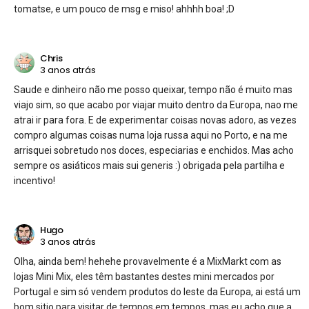
tomatse, e um pouco de msg e miso! ahhhh boa! ;D
Chris
3 anos atrás
Saude e dinheiro não me posso queixar, tempo não é muito mas
viajo sim, so que acabo por viajar muito dentro da Europa, nao me
atrai ir para fora. E de experimentar coisas novas adoro, as vezes
compro algumas coisas numa loja russa aqui no Porto, e na me
arrisquei sobretudo nos doces, especiarias e enchidos. Mas acho
sempre os asiáticos mais sui generis :) obrigada pela partilha e
incentivo!
Hugo
3 anos atrás
Olha, ainda bem! hehehe provavelmente é a MixMarkt com as
lojas Mini Mix, eles têm bastantes destes mini mercados por
Portugal e sim só vendem produtos do leste da Europa, ai está um
bom sitio para visitar de tempos em tempos, mas eu acho que a