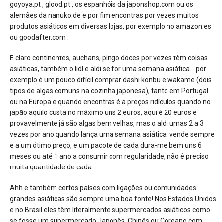
goyoya.pt , glood.pt , os espanhóis da japonshop.com ou os
alemães da nanuko.de e por fim encontras por vezes muitos
produtos asiáticos em diversas lojas, por exemplo no amazon.es
ou goodafter.com .
E claro continentes, auchans, pingo doces por vezes têm coisas
asiáticas, também o lidl e aldi se for uma semana asiática… por
exemplo é um pouco difícil comprar dashi konbu e wakame (dois
tipos de algas comuns na cozinha japonesa), tanto em Portugal
ou na Europa e quando encontras é a preços ridículos quando no
japão aquilo custa no máximo uns 2 euros, aqui é 20 euros e
provavelmente já são algas bem velhas, mas o aldi umas 2 a 3
vezes por ano quando lança uma semana asiática, vende sempre
e a um ótimo preço, e um pacote de cada dura-me bem uns 6
meses ou até 1 ano a consumir com regularidade, não é preciso
muita quantidade de cada…
Ahh e também certos países com ligações ou comunidades
grandes asiáticas são sempre uma boa fonte! Nos Estados Unidos
e no Brasil eles têm literalmente supermercados asiáticos como
se fosse um supermercado Japonês, Chinês ou Coreano com