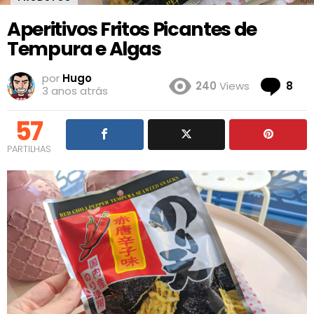
Aperitivos Fritos Picantes de
Tempura e Algas
por
Hugo
Co
240
Views
8
3 anos atrás
57
PARTILHAS