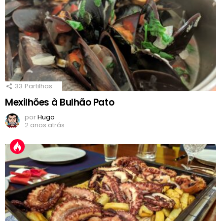
33
Partilhas
Mexilhões à Bulhão Pato
por
Hugo
2 anos atrás