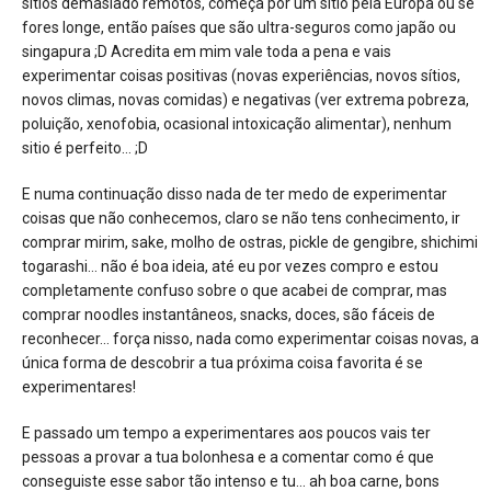
sítios demasiado remotos, começa por um sítio pela Europa ou se
fores longe, então países que são ultra-seguros como japão ou
singapura ;D Acredita em mim vale toda a pena e vais
experimentar coisas positivas (novas experiências, novos sítios,
novos climas, novas comidas) e negativas (ver extrema pobreza,
poluição, xenofobia, ocasional intoxicação alimentar), nenhum
sitio é perfeito… ;D
E numa continuação disso nada de ter medo de experimentar
coisas que não conhecemos, claro se não tens conhecimento, ir
comprar mirim, sake, molho de ostras, pickle de gengibre, shichimi
togarashi… não é boa ideia, até eu por vezes compro e estou
completamente confuso sobre o que acabei de comprar, mas
comprar noodles instantâneos, snacks, doces, são fáceis de
reconhecer… força nisso, nada como experimentar coisas novas, a
única forma de descobrir a tua próxima coisa favorita é se
experimentares!
E passado um tempo a experimentares aos poucos vais ter
pessoas a provar a tua bolonhesa e a comentar como é que
conseguiste esse sabor tão intenso e tu… ah boa carne, bons