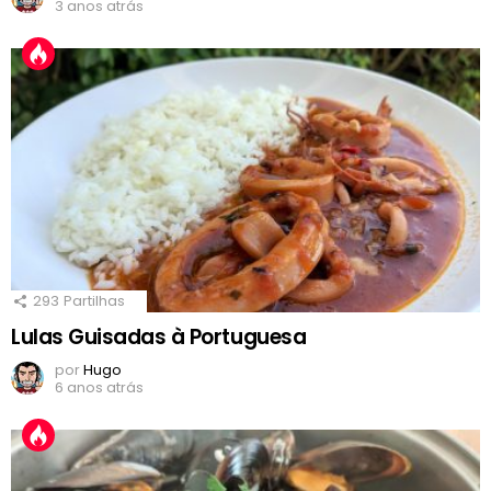
3 anos atrás
293
Partilhas
Lulas Guisadas à Portuguesa
por
Hugo
6 anos atrás