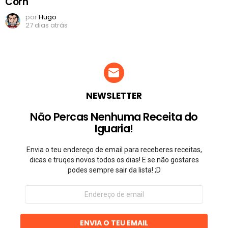
Corn
por
Hugo
27 dias atrás
NEWSLETTER
Não Percas Nenhuma Receita do
Iguaria!
Envia o teu endereço de email para receberes receitas,
dicas e truqes novos todos os dias! E se não gostares
podes sempre sair da lista! ;D
Endereço
de
email
ENVIA O TEU EMAIL