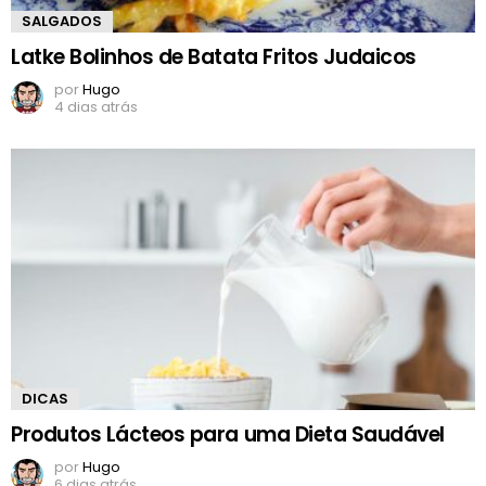
SALGADOS
Latke Bolinhos de Batata Fritos Judaicos
por
Hugo
4 dias atrás
DICAS
Produtos Lácteos para uma Dieta Saudável
por
Hugo
6 dias atrás