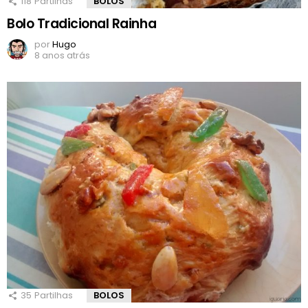
118
Partilhas
BOLOS
Bolo Tradicional Rainha
por
Hugo
8 anos atrás
35
Partilhas
BOLOS