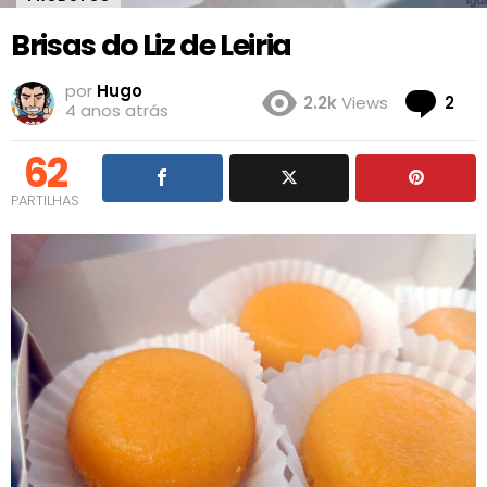
Brisas do Liz de Leiria
por
Hugo
Co
2.2k
Views
2
4 anos atrás
62
PARTILHAS