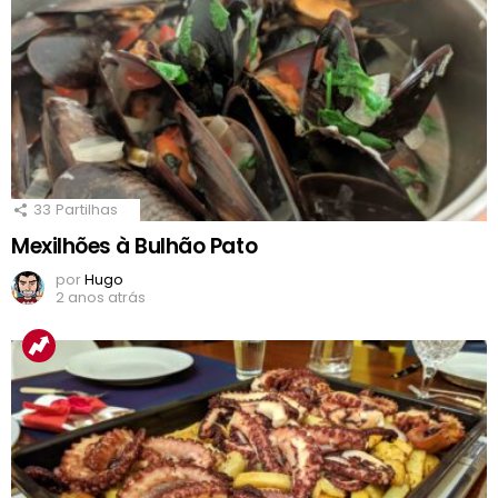
33
Partilhas
Mexilhões à Bulhão Pato
por
Hugo
2 anos atrás