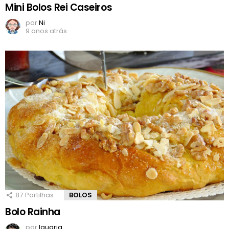
Mini Bolos Rei Caseiros
por
Ni
9 anos atrás
87
Partilhas
BOLOS
Bolo Rainha
por
Iguaria