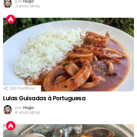
por
Hugo
3 anos atrás
293
Partilhas
Lulas Guisadas à Portuguesa
por
Hugo
6 anos atrás