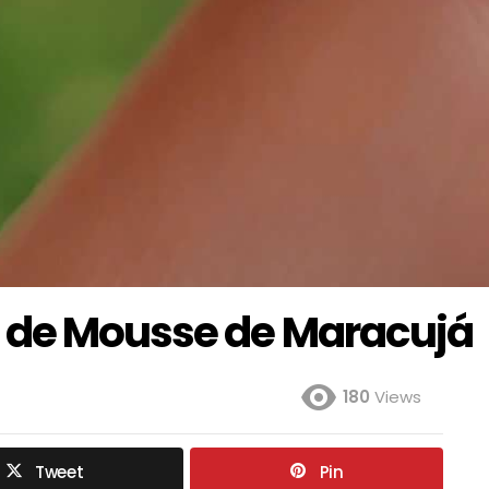
s de Mousse de Maracujá
180
Views
Tweet
Pin