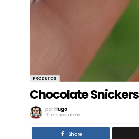
PRODUTOS
Chocolate Snicker
por
Hugo
10 meses atrás
Share