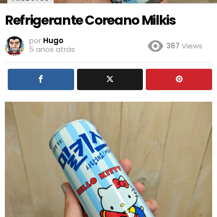
Refrigerante Coreano Milkis
por
Hugo
367
Views
5 anos atrás