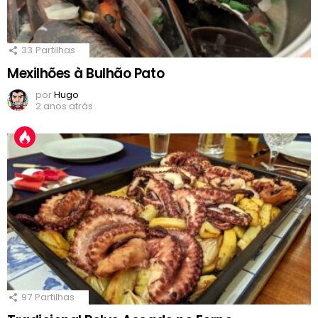
33
Partilhas
Mexilhões à Bulhão Pato
por
Hugo
2 anos atrás
97
Partilhas