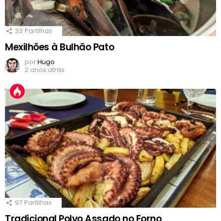
33
Partilhas
Mexilhões à Bulhão Pato
por
Hugo
2 anos atrás
97
Partilhas
Tradicional Polvo Assado no Forno