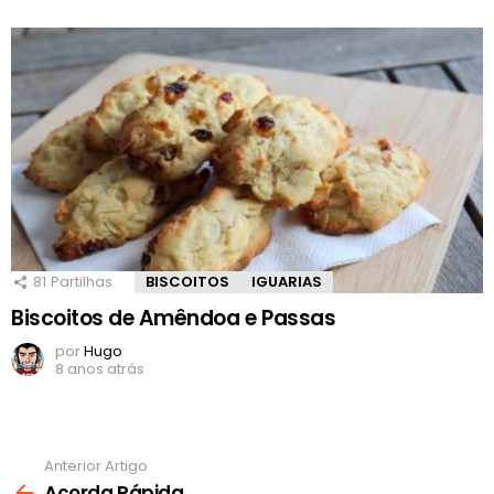
81
Partilhas
BISCOITOS
IGUARIAS
Biscoitos de Amêndoa e Passas
por
Hugo
8 anos atrás
Anterior Artigo
Ver
mais
Açorda Rápida