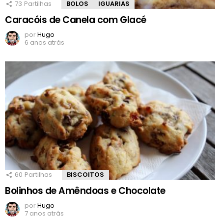
73
Partilhas
BOLOS
IGUARIAS
Caracóis de Canela com Glacé
por
Hugo
6 anos atrás
60
Partilhas
BISCOITOS
Bolinhos de Amêndoas e Chocolate
por
Hugo
7 anos atrás