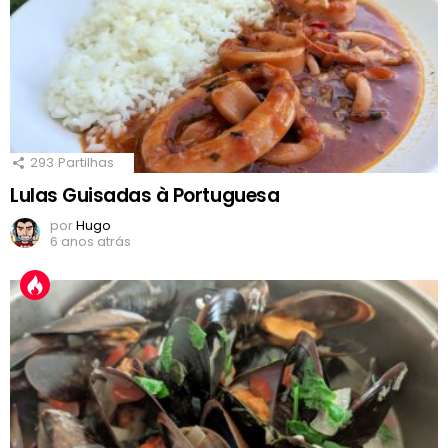
293
Partilhas
Lulas Guisadas à Portuguesa
por
Hugo
6 anos atrás