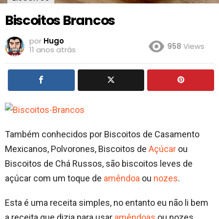
Biscoitos Brancos
por
Hugo
958
Views
11 anos atrás
Também conhecidos por Biscoitos de Casamento
Mexicanos, Polvorones, Biscoitos de
Açúcar
ou
Biscoitos de Chá Russos, são biscoitos leves de
açúcar com um toque de
amêndoa
ou
nozes
.
Esta é uma receita simples, no entanto eu não li bem
a receita que dizia para usar
amêndoas
ou nozes