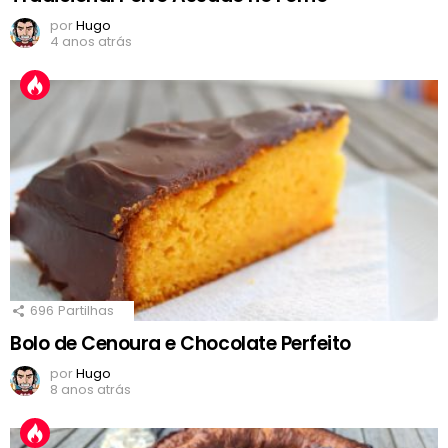
por
Hugo
4 anos atrás
696
Partilhas
Bolo de Cenoura e Chocolate Perfeito
por
Hugo
8 anos atrás