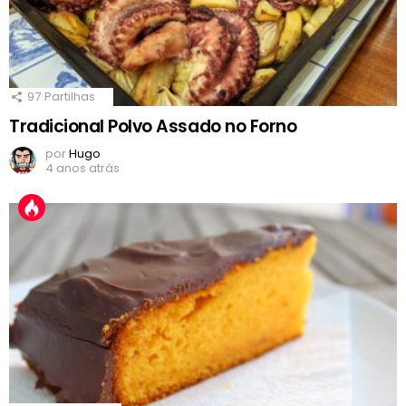
97
Partilhas
Tradicional Polvo Assado no Forno
por
Hugo
4 anos atrás