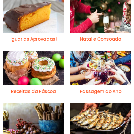
Iguarias Aprovadas!
Natal e Consoada
Receitas da Páscoa
Passagem do Ano