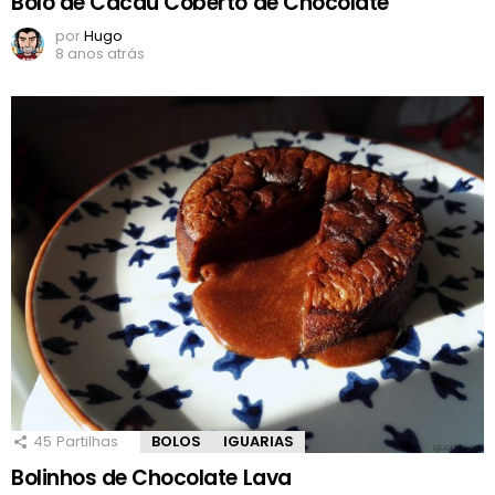
Bolo de Cacau Coberto de Chocolate
por
Hugo
8 anos atrás
45
Partilhas
BOLOS
IGUARIAS
Bolinhos de Chocolate Lava