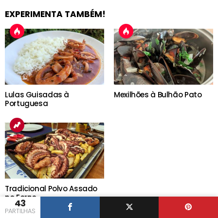
EXPERIMENTA TAMBÉM!
Lulas Guisadas à
Mexilhões à Bulhão Pato
Portuguesa
Tradicional Polvo Assado
no Forno
43
PARTILHAS