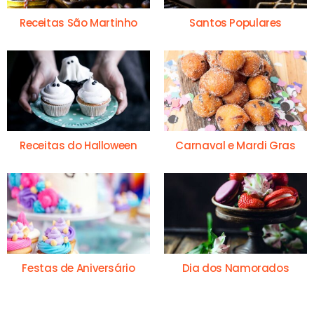
Receitas São Martinho
Santos Populares
Receitas do Halloween
Carnaval e Mardi Gras
Festas de Aniversário
Dia dos Namorados