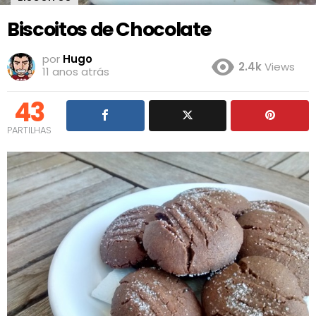
Biscoitos de Chocolate
por
Hugo
2.4k
Views
11 anos atrás
43
PARTILHAS