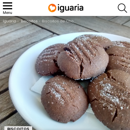
P
Menu
You are here:
Iguaria
Biscoitos
Biscoitos de Chocolate
BISCOITOS