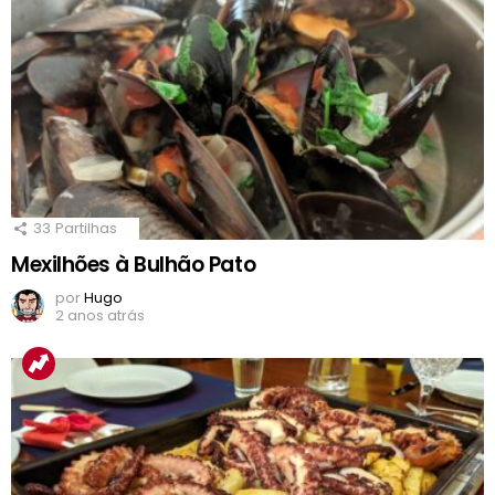
33
Partilhas
Mexilhões à Bulhão Pato
por
Hugo
2 anos atrás