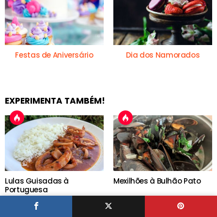
Festas de Aniversário
Dia dos Namorados
EXPERIMENTA TAMBÉM!
Lulas Guisadas à
Mexilhões à Bulhão Pato
Portuguesa