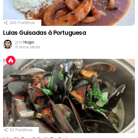
293
Partilhas
Lulas Guisadas à Portuguesa
por
Hugo
6 anos atrás
33
Partilhas