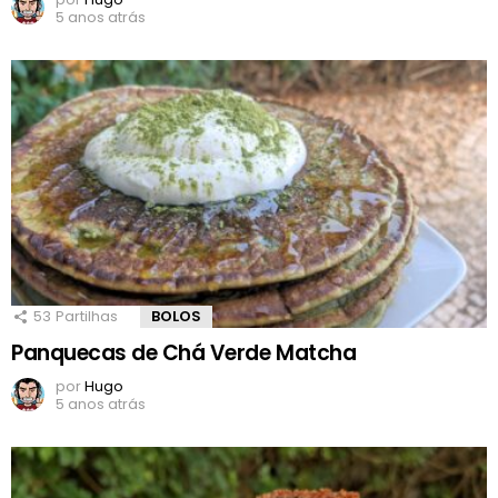
5 anos atrás
53
Partilhas
BOLOS
Panquecas de Chá Verde Matcha
por
Hugo
5 anos atrás