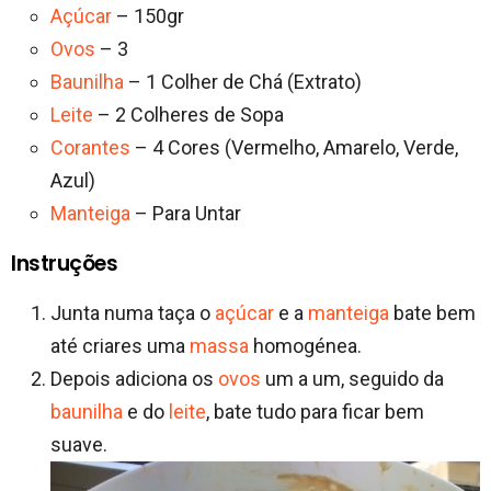
Açúcar
– 150gr
Ovos
– 3
Baunilha
– 1 Colher de Chá (Extrato)
Leite
– 2 Colheres de Sopa
Corantes
– 4 Cores (Vermelho, Amarelo, Verde,
Azul)
Manteiga
– Para Untar
Instruções
Junta numa taça o
açúcar
e a
manteiga
bate bem
até criares uma
massa
homogénea.
Depois adiciona os
ovos
um a um, seguido da
baunilha
e do
leite
, bate tudo para ficar bem
suave.