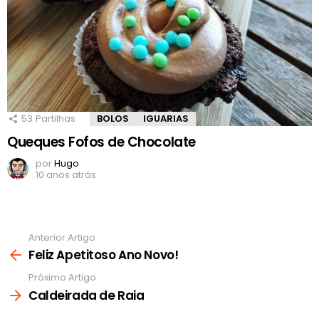
53
Partilhas
BOLOS
IGUARIAS
Queques Fofos de Chocolate
por
Hugo
10 anos atrás
Anterior Artigo
Ver
mais
Feliz Apetitoso Ano Novo!
Próximo Artigo
Caldeirada de Raia