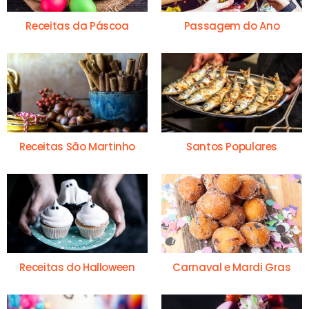
Receitas da Páscoa
Passagem do Ano
Receitas São Martinho
Santos Populares
Receitas do Halloween
Carnaval e Mardi Gras