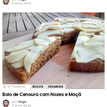
8 anos atrás
47
Partilhas
BOLOS
IGUARIAS
Bolo de Cenoura com Nozes e Maçã
por
Hugo
11 anos atrás