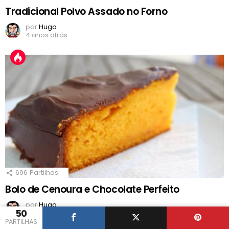
Tradicional Polvo Assado no Forno
por
Hugo
4 anos atrás
696
Partilhas
Bolo de Cenoura e Chocolate Perfeito
por
Hugo
50
8 anos atrás
PARTILHAS