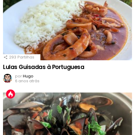
293
Partilhas
Lulas Guisadas à Portuguesa
por
Hugo
6 anos atrás