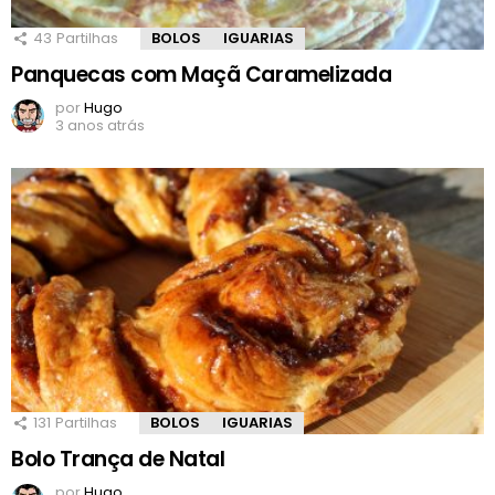
43
Partilhas
BOLOS
IGUARIAS
Panquecas com Maçã Caramelizada
por
Hugo
3 anos atrás
131
Partilhas
BOLOS
IGUARIAS
Bolo Trança de Natal
por
Hugo