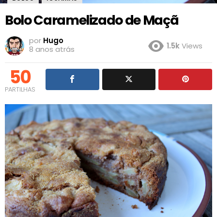
Bolo Caramelizado de Maçã
por
Hugo
1.5k
Views
8 anos atrás
50
PARTILHAS