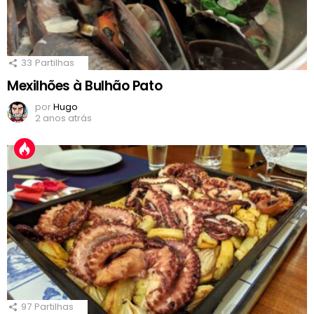
33
Partilhas
Mexilhões à Bulhão Pato
por
Hugo
2 anos atrás
97
Partilhas