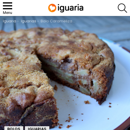
P
Menu
You are here:
Iguaria
Iguarias
Bolo Caramelizado de Maçã
BOLOS
IGUARIAS
,