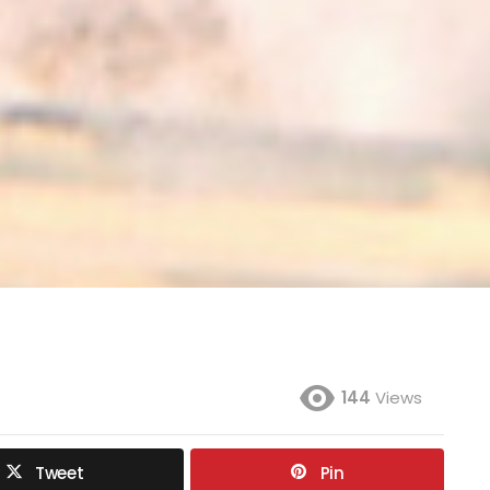
144
Views
Tweet
Pin