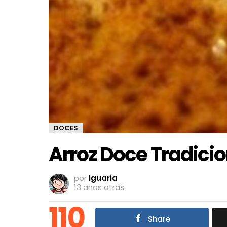
DOCES
Arroz Doce Tradicio
por
Iguaria
13 anos atrás
110
Share