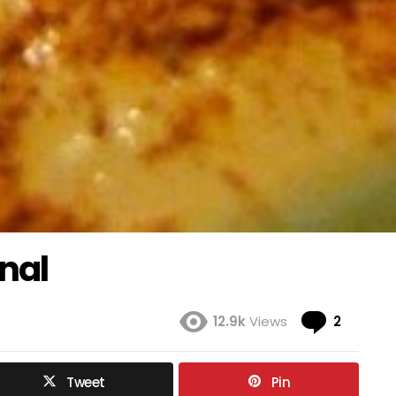
nal
Coment
12.9k
Views
2
Tweet
Pin