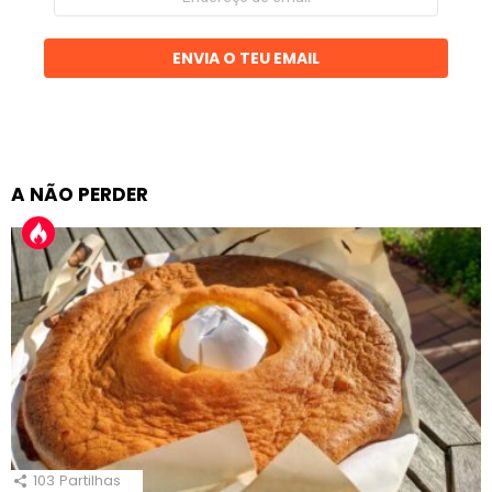
de
email
ENVIA O TEU EMAIL
A NÃO PERDER
103
Partilhas