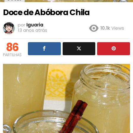
Doce de Abóbora Chila
por
Iguaria
10.1k
Views
13 anos atrás
86
PARTILHAS