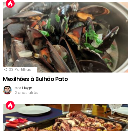
33
Partilhas
Mexilhões à Bulhão Pato
por
Hugo
2 anos atrás