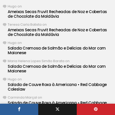
Hugo
on
Ameixas Secas Fruvit Recheadas de Noz e Cobertas
de Chocolate da Moldávia
Teresa Carla Batista
on
Ameixas Secas Fruvit Recheadas de Noz e Cobertas
de Chocolate da Moldávia
Hugo
on
Salada Cremosa de Salmão e Delicias do Mar com
Maionese
Maria Helena Lopes Simão Barata
on
Salada Cremosa de Salmão e Delicias do Mar com
Maionese
Hugo
on
Salada de Couve Roxa à Americana • Red Cabbage
Coleslaw
Carminda Marçal
on
Salada de Couve Roxa à Americana • Red Cabbage
Coleslaw