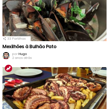
33
Partilhas
Mexilhões à Bulhão Pato
por
Hugo
2 anos atrás