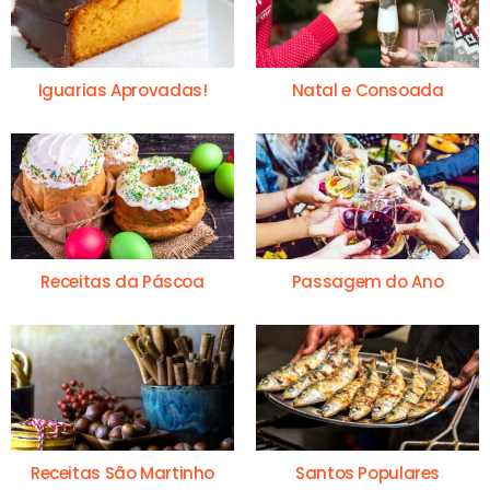
Iguarias Aprovadas!
Natal e Consoada
Receitas da Páscoa
Passagem do Ano
Receitas São Martinho
Santos Populares