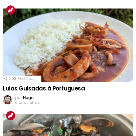
293
Partilhas
Lulas Guisadas à Portuguesa
por
Hugo
6 anos atrás