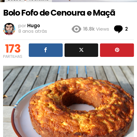
Bolo Fofo de Cenoura e Maçã
por
Hugo
Co
16.8k
Views
2
8 anos atrás
173
PARTILHAS