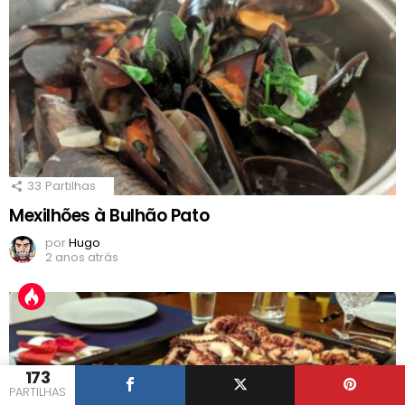
33
Partilhas
Mexilhões à Bulhão Pato
por
Hugo
2 anos atrás
173
PARTILHAS