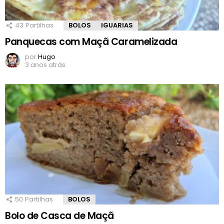
43
Partilhas
BOLOS
IGUARIAS
Panquecas com Maçã Caramelizada
por
Hugo
3 anos atrás
50
Partilhas
BOLOS
Bolo de Casca de Maçã