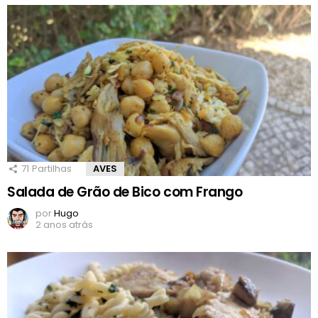
71
Partilhas
AVES
Salada de Grão de Bico com Frango
por
Hugo
2 anos atrás