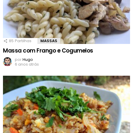
85
Partilhas
MASSAS
Massa com Frango e Cogumelos
por
Hugo
6 anos atrás