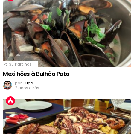
33
Partilhas
Mexilhões à Bulhão Pato
por
Hugo
2 anos atrás