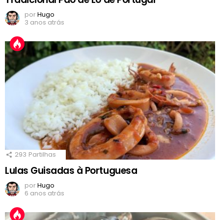
por
Hugo
3 anos atrás
293
Partilhas
Lulas Guisadas à Portuguesa
por
Hugo
6 anos atrás