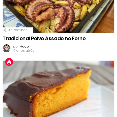
97
Partilhas
Tradicional Polvo Assado no Forno
por
Hugo
4 anos atrás