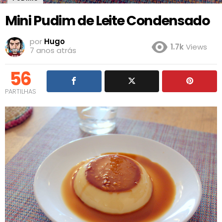
Mini Pudim de Leite Condensado
por
Hugo
1.7k
Views
7 anos atrás
56
PARTILHAS