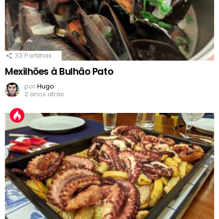
33
Partilhas
Mexilhões à Bulhão Pato
por
Hugo
2 anos atrás