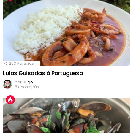
293
Partilhas
Lulas Guisadas à Portuguesa
por
Hugo
6 anos atrás