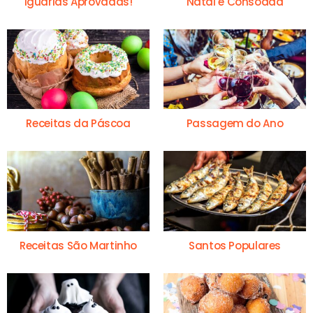
Iguarias Aprovadas!
Natal e Consoada
Receitas da Páscoa
Passagem do Ano
Receitas São Martinho
Santos Populares