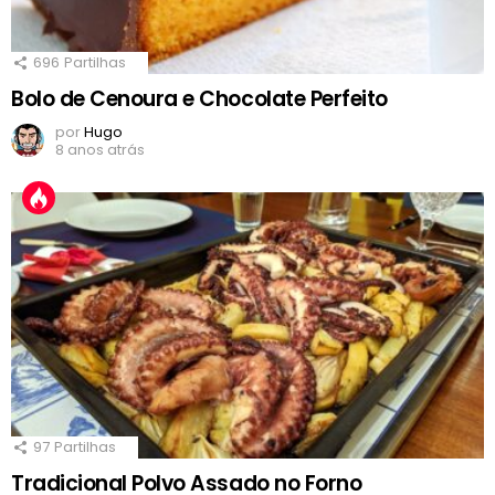
696
Partilhas
Bolo de Cenoura e Chocolate Perfeito
por
Hugo
8 anos atrás
97
Partilhas
Tradicional Polvo Assado no Forno