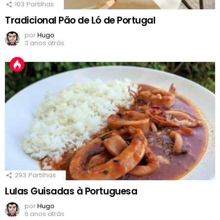
103
Partilhas
Tradicional Pão de Ló de Portugal
por
Hugo
3 anos atrás
293
Partilhas
Lulas Guisadas à Portuguesa
por
Hugo
6 anos atrás