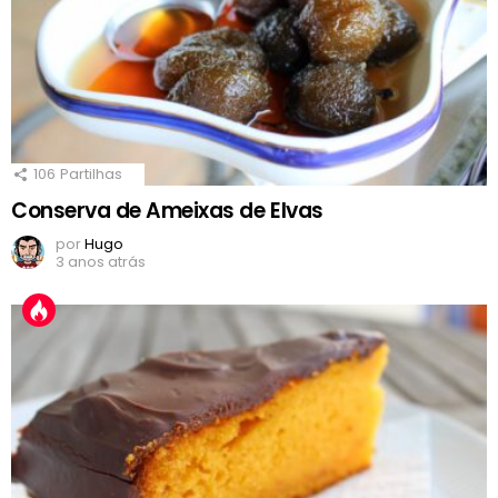
106
Partilhas
Conserva de Ameixas de Elvas
por
Hugo
3 anos atrás