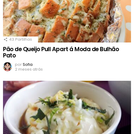
43
Partilhas
Pão de Queijo Pull Apart á Moda de Bulhão
Pato
por
Sofia
2 meses atrás