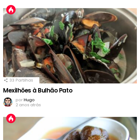
33
Partilhas
Mexilhões à Bulhão Pato
por
Hugo
2 anos atrás