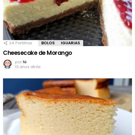
24
Partilhas
BOLOS
IGUARIAS
Cheesecake de Morango
por
Ni
13 anos atrás