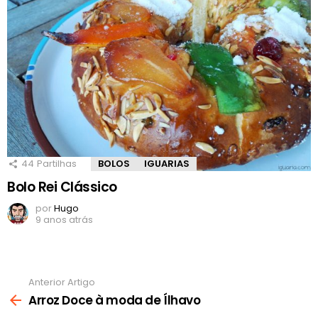
44
Partilhas
BOLOS
IGUARIAS
Bolo Rei Clássico
por
Hugo
9 anos atrás
Anterior Artigo
Ver
mais
Arroz Doce à moda de Ílhavo