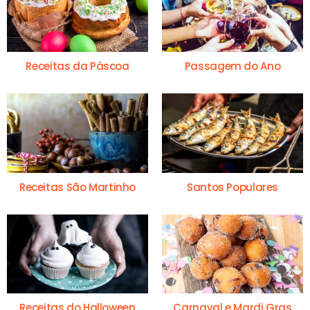
Receitas da Páscoa
Passagem do Ano
Receitas São Martinho
Santos Populares
Receitas do Halloween
Carnaval e Mardi Gras