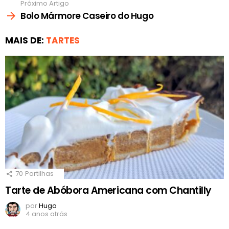
Próximo Artigo
Bolo Mármore Caseiro do Hugo
MAIS DE:
TARTES
70
Partilhas
Tarte de Abóbora Americana com Chantilly
por
Hugo
4 anos atrás