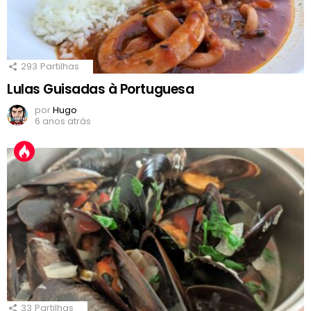
293
Partilhas
Lulas Guisadas à Portuguesa
por
Hugo
6 anos atrás
33
Partilhas