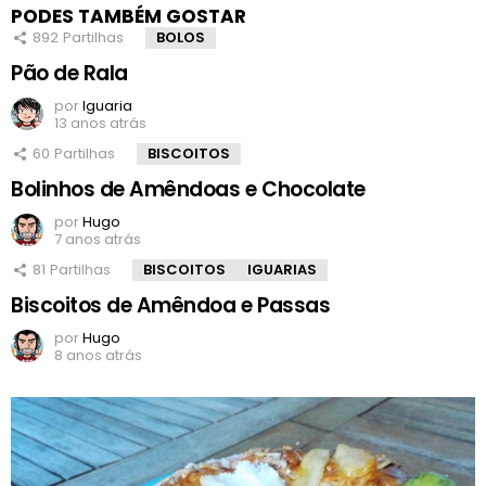
PODES TAMBÉM GOSTAR
892
Partilhas
BOLOS
Pão de Rala
por
Iguaria
13 anos atrás
60
Partilhas
BISCOITOS
Bolinhos de Amêndoas e Chocolate
por
Hugo
7 anos atrás
81
Partilhas
BISCOITOS
IGUARIAS
Biscoitos de Amêndoa e Passas
por
Hugo
8 anos atrás