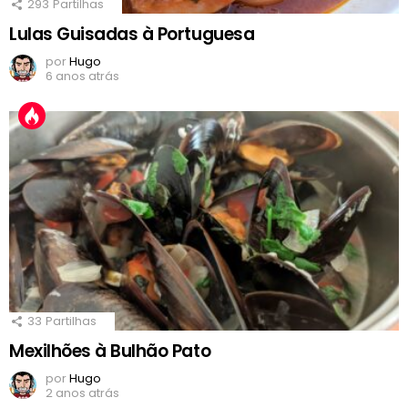
293
Partilhas
Lulas Guisadas à Portuguesa
por
Hugo
6 anos atrás
33
Partilhas
Mexilhões à Bulhão Pato
por
Hugo
2 anos atrás