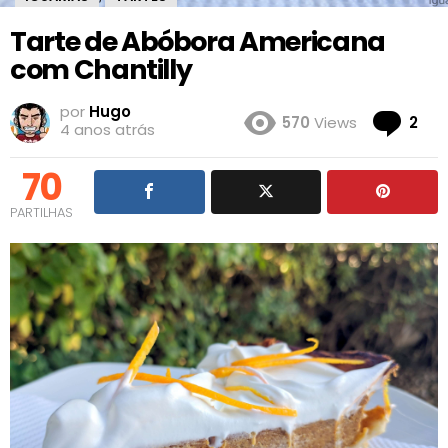
Tarte de Abóbora Americana
com Chantilly
por
Hugo
Co
570
Views
2
4 anos atrás
70
PARTILHAS