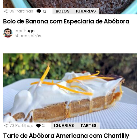
89
Partilhas
12
Comentários
BOLOS
IGUARIAS
Bolo de Banana com Especiaria de Abóbora
por
Hugo
4 anos atrás
70
Partilhas
2
Comentários
IGUARIAS
TARTES
Tarte de Abóbora Americana com Chantilly