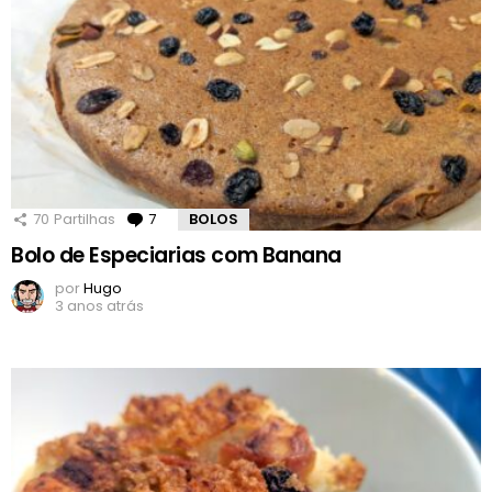
70
Partilhas
7
Comentários
BOLOS
Bolo de Especiarias com Banana
por
Hugo
3 anos atrás