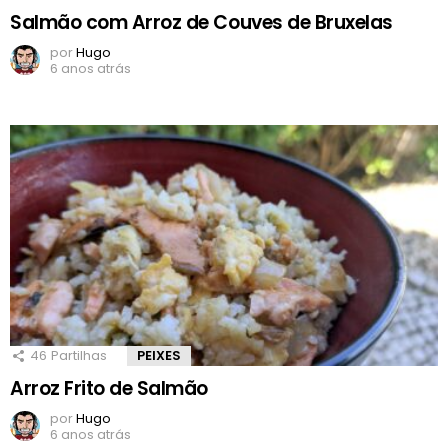
Salmão com Arroz de Couves de Bruxelas
por
Hugo
6 anos atrás
46
Partilhas
PEIXES
Arroz Frito de Salmão
por
Hugo
6 anos atrás