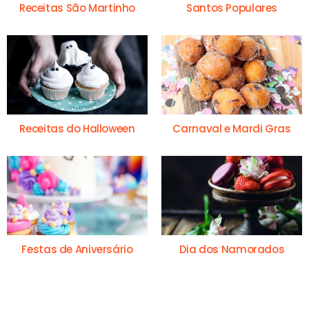
Receitas São Martinho
Santos Populares
Receitas do Halloween
Carnaval e Mardi Gras
Festas de Aniversário
Dia dos Namorados