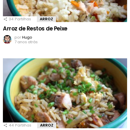
34
Partilhas
ARROZ
Arroz de Restos de Peixe
por
Hugo
7 anos atrás
44
Partilhas
ARROZ