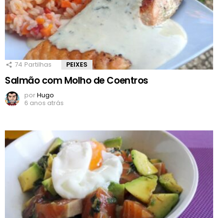
74
Partilhas
PEIXES
Salmão com Molho de Coentros
por
Hugo
6 anos atrás