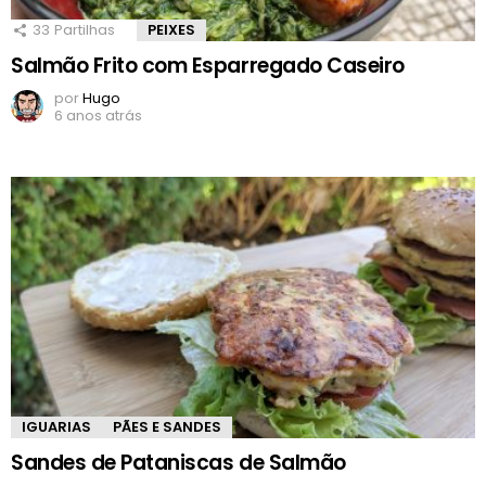
33
Partilhas
PEIXES
Salmão Frito com Esparregado Caseiro
por
Hugo
6 anos atrás
IGUARIAS
PÃES E SANDES
Sandes de Pataniscas de Salmão