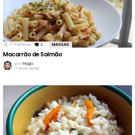
77
Partilhas
2
Comentários
MASSAS
Macarrão de Salmão
por
Hugo
7 anos atrás