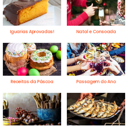
Iguarias Aprovadas!
Natal e Consoada
Receitas da Páscoa
Passagem do Ano