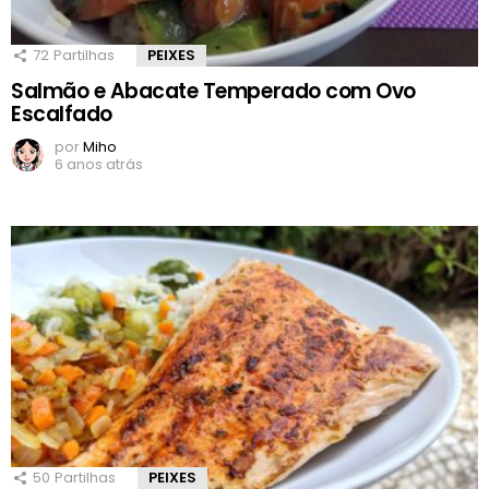
72
Partilhas
PEIXES
Salmão e Abacate Temperado com Ovo
Escalfado
por
Miho
6 anos atrás
50
Partilhas
PEIXES