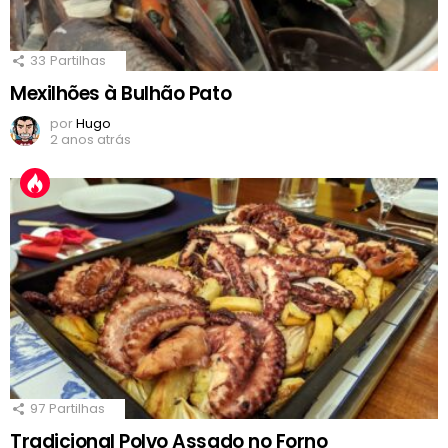
33
Partilhas
Mexilhões à Bulhão Pato
por
Hugo
2 anos atrás
97
Partilhas
Tradicional Polvo Assado no Forno