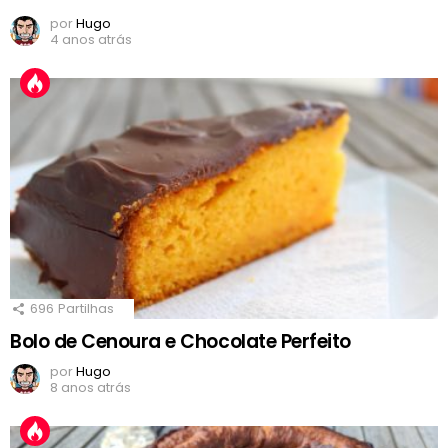
por
Hugo
4 anos atrás
696
Partilhas
Bolo de Cenoura e Chocolate Perfeito
por
Hugo
8 anos atrás