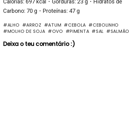
Calorias: 697 kcal・Gorduras: 23 g・Hidratos de
Carbono: 70 g・Proteínas: 47 g
ALHO
ARROZ
ATUM
CEBOLA
CEBOLINHO
MOLHO DE SOJA
OVO
PIMENTA
SAL
SALMÃO
Deixa o teu comentário :)