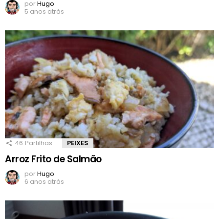
por
Hugo
5 anos atrás
46
Partilhas
PEIXES
Arroz Frito de Salmão
por
Hugo
6 anos atrás