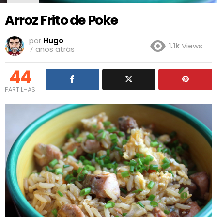
Arroz Frito de Poke
por
Hugo
1.1k
Views
7 anos atrás
44
PARTILHAS