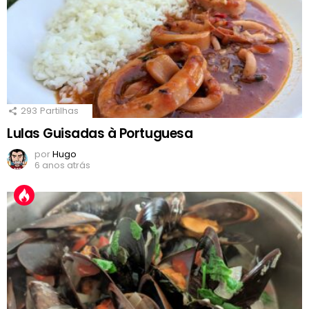
293
Partilhas
Lulas Guisadas à Portuguesa
por
Hugo
6 anos atrás