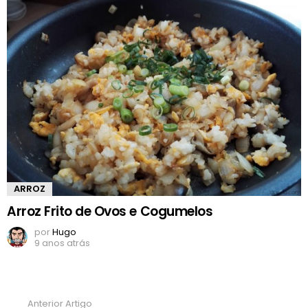
ARROZ
Arroz Frito de Ovos e Cogumelos
por
Hugo
9 anos atrás
Anterior Artigo
Ver