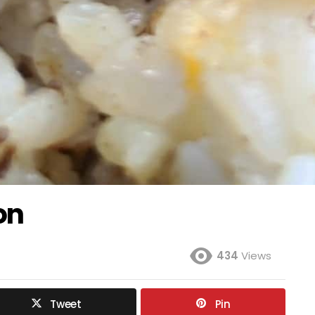
on
434
Views
Tweet
Pin