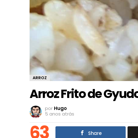
ARROZ
Arroz Frito de Gyud
por
Hugo
5 anos atrás
63
Share