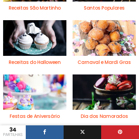
Receitas São Martinho
Santos Populares
Receitas do Halloween
Carnaval e Mardi Gras
Festas de Aniversário
Dia dos Namorados
34
PARTILHAS