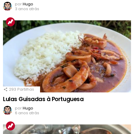
por
Hugo
3 anos atrás
293
Partilhas
Lulas Guisadas à Portuguesa
por
Hugo
6 anos atrás