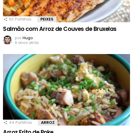
50
Partilhas
PEIXES
Salmão com Arroz de Couves de Bruxelas
por
Hugo
6 anos atrás
44
Partilhas
ARROZ
Arroz Frito de Poke