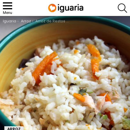
P
Menu
You are here:
Iguaria
Arroz
Arroz de Restos de Peixe
ARROZ