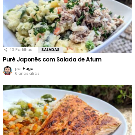
43
Partilhas
SALADAS
Puré Japonês com Salada de Atum
por
Hugo
6 anos atrás