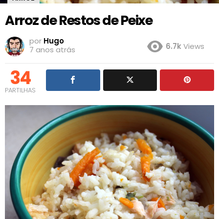
Arroz de Restos de Peixe
por
Hugo
6.7k
Views
7 anos atrás
34
PARTILHAS