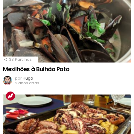
33
Partilhas
Mexilhões à Bulhão Pato
por
Hugo
2 anos atrás