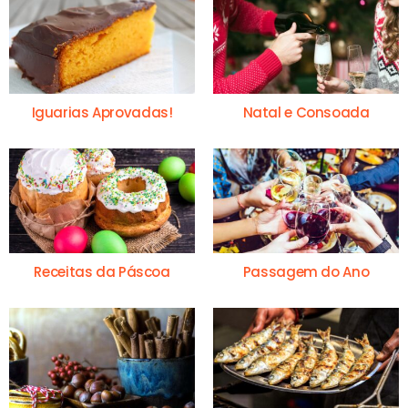
Iguarias Aprovadas!
Natal e Consoada
Receitas da Páscoa
Passagem do Ano