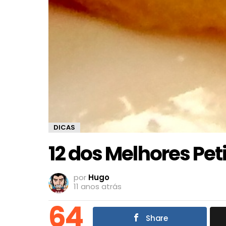
DICAS
12 dos Melhores Pe
por
Hugo
11 anos atrás
64
Share