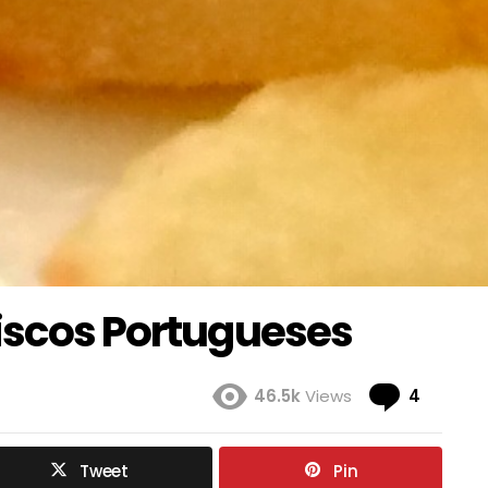
tiscos Portugueses
Coment
46.5k
Views
4
Tweet
Pin