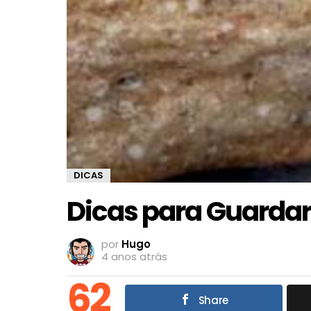
DICAS
Dicas para Guardar
por
Hugo
4 anos atrás
62
Share