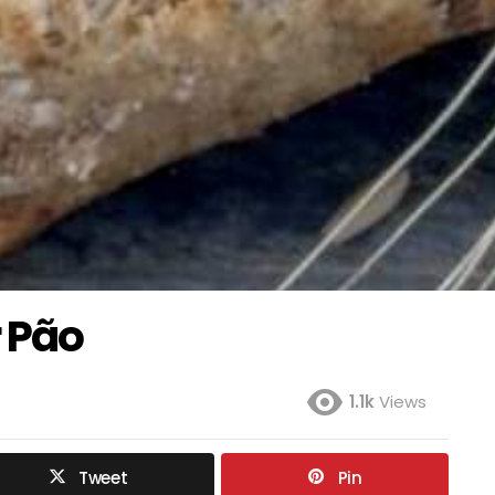
 Pão
1.1k
Views
Tweet
Pin